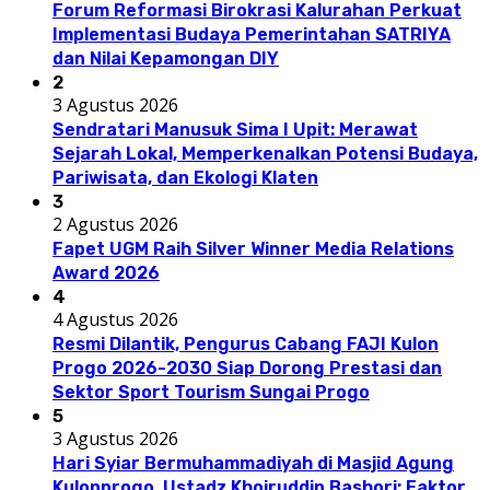
Forum Reformasi Birokrasi Kalurahan Perkuat
Implementasi Budaya Pemerintahan SATRIYA
dan Nilai Kepamongan DIY
2
3 Agustus 2026
Sendratari Manusuk Sima I Upit: Merawat
Sejarah Lokal, Memperkenalkan Potensi Budaya,
Pariwisata, dan Ekologi Klaten
3
2 Agustus 2026
Fapet UGM Raih Silver Winner Media Relations
Award 2026
4
4 Agustus 2026
Resmi Dilantik, Pengurus Cabang FAJI Kulon
Progo 2026-2030 Siap Dorong Prestasi dan
Sektor Sport Tourism Sungai Progo
5
3 Agustus 2026
Hari Syiar Bermuhammadiyah di Masjid Agung
Kulonprogo, Ustadz Khoiruddin Bashori: Faktor