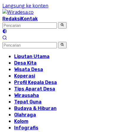
Langsung ke konten
Redaksi
Kontak
Liputan Utama
Desa Kita
Wisata Desa
Koperasi
Profil Kepala Desa
Tips Aparat Desa
Wirausaha
Tepat Guna
Budaya & Hiburan
Olahraga
Kolom
Infografis