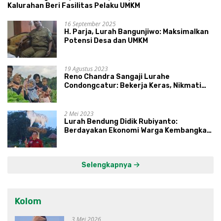
Kalurahan Beri Fasilitas Pelaku UMKM
16 September 2025
H. Parja, Lurah Bangunjiwo: Maksimalkan
Potensi Desa dan UMKM
19 Agustus 2023
Reno Chandra Sangaji Lurahe
Condongcatur: Bekerja Keras, Nikmati
Proses, Dengarkan Suara Masyarakat,
dan Syukuri Hasil
2 Mei 2023
Lurah Bendung Didik Rubiyanto:
Berdayakan Ekonomi Warga Kembangkan
Kawasan Lumbung Mataraman
Selengkapnya
Kolom
3 Mei 2026