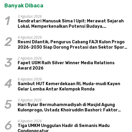
Banyak Dibaca
3 Agustus 2026
1
Sendratari Manusuk Sima I Upit: Merawat Sejarah
Lokal, Memperkenalkan Potensi Budaya,
Pariwisata, dan Ekologi Klaten
4 Agustus 2026
2
Resmi Dilantik, Pengurus Cabang FAJI Kulon Progo
2026-2030 Siap Dorong Prestasi dan Sektor Sport
Tourism Sungai Progo
2 Agustus 2026
3
Fapet UGM Raih Silver Winner Media Relations
Award 2026
6 Agustus 2026
4
Sambut HUT Kemerdekaan RI, Muda-mudi Kayen
Gelar Lomba Antar Kelompok Ronda
3 Agustus 2026
5
Hari Syiar Bermuhammadiyah di Masjid Agung
Kulonprogo, Ustadz Khoiruddin Bashori: Faktor
Utama Keluarga Sakinah Adalah Agama
4 Agustus 2026
6
Tiga UMKM Unggulan Hadir di Semanis Madu
Condongcatur