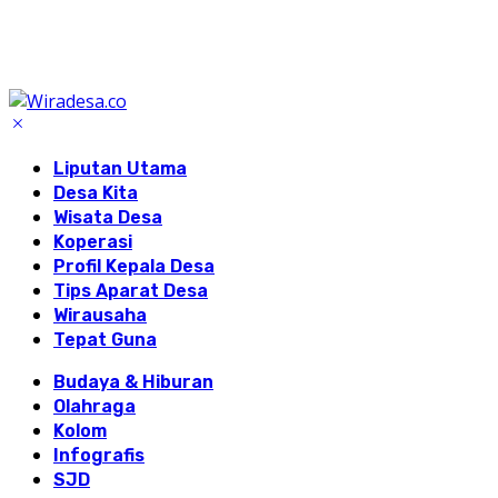
Liputan Utama
Desa Kita
Wisata Desa
Koperasi
Profil Kepala Desa
Tips Aparat Desa
Wirausaha
Tepat Guna
Budaya & Hiburan
Olahraga
Kolom
Infografis
SJD