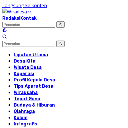
Langsung ke konten
Redaksi
Kontak
Liputan Utama
Desa Kita
Wisata Desa
Koperasi
Profil Kepala Desa
Tips Aparat Desa
Wirausaha
Tepat Guna
Budaya & Hiburan
Olahraga
Kolom
Infografis