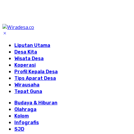
Liputan Utama
Desa Kita
Wisata Desa
Koperasi
Profil Kepala Desa
Tips Aparat Desa
Wirausaha
Tepat Guna
Budaya & Hiburan
Olahraga
Kolom
Infografis
SJD