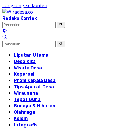
Langsung ke konten
Redaksi
Kontak
Liputan Utama
Desa Kita
Wisata Desa
Koperasi
Profil Kepala Desa
Tips Aparat Desa
Wirausaha
Tepat Guna
Budaya & Hiburan
Olahraga
Kolom
Infografis