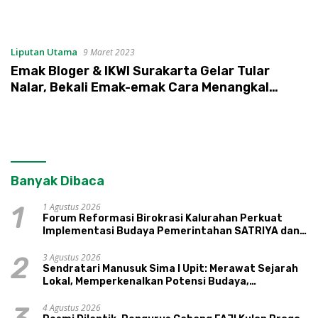
Liputan Utama
9 Maret 2023
Emak Bloger & IKWI Surakarta Gelar Tular
Nalar, Bekali Emak-emak Cara Menangkal
Penipuan Digital
Banyak Dibaca
1 Agustus 2026
1
Forum Reformasi Birokrasi Kalurahan Perkuat
Implementasi Budaya Pemerintahan SATRIYA dan
Nilai Kepamongan DIY
3 Agustus 2026
2
Sendratari Manusuk Sima I Upit: Merawat Sejarah
Lokal, Memperkenalkan Potensi Budaya,
Pariwisata, dan Ekologi Klaten
4 Agustus 2026