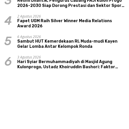
3
Resmi Dilantik, Pengurus Cabang FAJI Kulon Progo
2026-2030 Siap Dorong Prestasi dan Sektor Sport
Tourism Sungai Progo
2 Agustus 2026
4
Fapet UGM Raih Silver Winner Media Relations
Award 2026
6 Agustus 2026
5
Sambut HUT Kemerdekaan RI, Muda-mudi Kayen
Gelar Lomba Antar Kelompok Ronda
3 Agustus 2026
6
Hari Syiar Bermuhammadiyah di Masjid Agung
Kulonprogo, Ustadz Khoiruddin Bashori: Faktor
Utama Keluarga Sakinah Adalah Agama