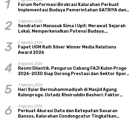
1
Forum Reformasi Birokrasi Kalurahan Perkuat
Implementasi Budaya Pemerintahan SATRIYA dan
Nilai Kepamongan DIY
3 Agustus 2026
2
Sendratari Manusuk Sima I Upit: Merawat Sejarah
Lokal, Memperkenalkan Potensi Budaya,
Pariwisata, dan Ekologi Klaten
2 Agustus 2026
3
Fapet UGM Raih Silver Winner Media Relations
Award 2026
4 Agustus 2026
4
Resmi Dilantik, Pengurus Cabang FAJI Kulon Progo
2026-2030 Siap Dorong Prestasi dan Sektor Sport
Tourism Sungai Progo
3 Agustus 2026
5
Hari Syiar Bermuhammadiyah di Masjid Agung
Kulonprogo, Ustadz Khoiruddin Bashori: Faktor
Utama Keluarga Sakinah Adalah Agama
4 Agustus 2026
6
Perkuat Akurasi Data dan Ketepatan Sasaran
Bansos, Kalurahan Condongcatur Tingkatkan
Kapasitas 30 Agen Perlinsos