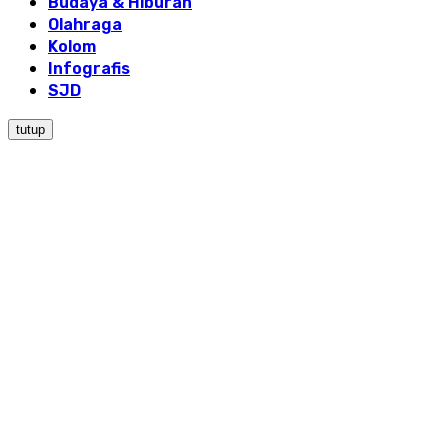
Budaya & Hiburan
Olahraga
Kolom
Infografis
SJD
tutup