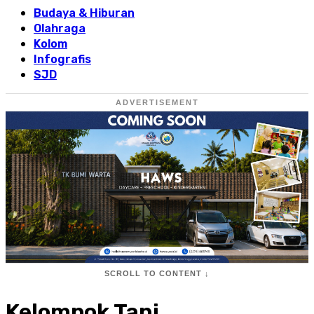
Budaya & Hiburan
Olahraga
Kolom
Infografis
SJD
ADVERTISEMENT
SCROLL TO CONTENT ↓
Kelompok Tani