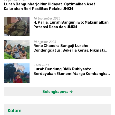
22 Januari 2026
Lurah Bangunharjo Nur Hidayat: Optimalkan Aset
Kalurahan Beri Fasilitas Pelaku UMKM
16 September 2025
H. Parja, Lurah Bangunjiwo: Maksimalkan
Potensi Desa dan UMKM
19 Agustus 2023
Reno Chandra Sangaji Lurahe
Condongcatur: Bekerja Keras, Nikmati
Proses, Dengarkan Suara Masyarakat,
dan Syukuri Hasil
2 Mei 2023
Lurah Bendung Didik Rubiyanto:
Berdayakan Ekonomi Warga Kembangkan
Kawasan Lumbung Mataraman
Selengkapnya
Kolom