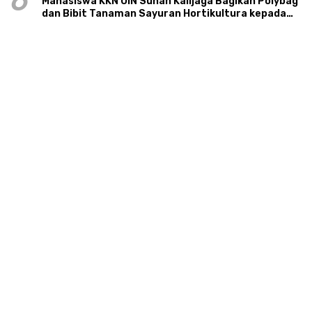
6
Mahasiswa KKN UIN Sunan Kalijaga Bagikan Polybag
dan Bibit Tanaman Sayuran Hortikultura kepada
Warga Ngipikrejo 1