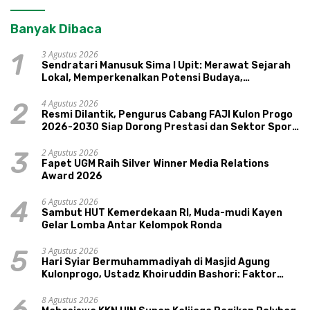
Banyak Dibaca
3 Agustus 2026
1
Sendratari Manusuk Sima I Upit: Merawat Sejarah
Lokal, Memperkenalkan Potensi Budaya,
Pariwisata, dan Ekologi Klaten
4 Agustus 2026
2
Resmi Dilantik, Pengurus Cabang FAJI Kulon Progo
2026-2030 Siap Dorong Prestasi dan Sektor Sport
Tourism Sungai Progo
2 Agustus 2026
3
Fapet UGM Raih Silver Winner Media Relations
Award 2026
6 Agustus 2026
4
Sambut HUT Kemerdekaan RI, Muda-mudi Kayen
Gelar Lomba Antar Kelompok Ronda
3 Agustus 2026
5
Hari Syiar Bermuhammadiyah di Masjid Agung
Kulonprogo, Ustadz Khoiruddin Bashori: Faktor
Utama Keluarga Sakinah Adalah Agama
8 Agustus 2026