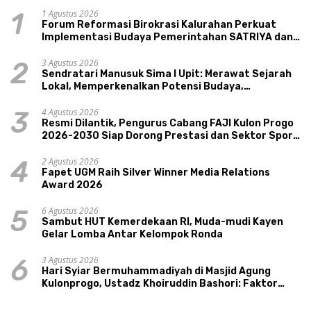
1 Agustus 2026
1
Forum Reformasi Birokrasi Kalurahan Perkuat
Implementasi Budaya Pemerintahan SATRIYA dan
Nilai Kepamongan DIY
3 Agustus 2026
2
Sendratari Manusuk Sima I Upit: Merawat Sejarah
Lokal, Memperkenalkan Potensi Budaya,
Pariwisata, dan Ekologi Klaten
4 Agustus 2026
3
Resmi Dilantik, Pengurus Cabang FAJI Kulon Progo
2026-2030 Siap Dorong Prestasi dan Sektor Sport
Tourism Sungai Progo
2 Agustus 2026
4
Fapet UGM Raih Silver Winner Media Relations
Award 2026
6 Agustus 2026
5
Sambut HUT Kemerdekaan RI, Muda-mudi Kayen
Gelar Lomba Antar Kelompok Ronda
3 Agustus 2026
6
Hari Syiar Bermuhammadiyah di Masjid Agung
Kulonprogo, Ustadz Khoiruddin Bashori: Faktor
Utama Keluarga Sakinah Adalah Agama