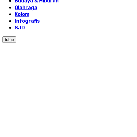
Budaya & Hiburan
Olahraga
Kolom
Infografis
SJD
tutup