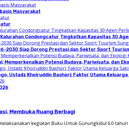
rbasis Masyarakat
catur
 Kalurahan Condongcatur Tingkatkan Kapasitas 30 Agen
26-2030 Siap Dorong Prestasi dan Sektor Sport Touris
l, Memperkenalkan Potensi Budaya, Pariwisata, dan Eko
ogo, Ustadz Khoiruddin Bashori: Faktor Utama Keluarg
2026
rasi, Membuka Ruang Berbagi
laksanakan kegiatan Buku Untuk Gunungkidul 6.0 tahun 