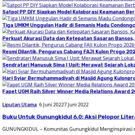
Satpol PP DIY Siapkan Model Kolaborasi Keamanan Be
Tiga UMKM Unggulan Hadir di Semanis Madu Condong
Perkuat Akurasi Data dan Ketepatan Sasaran Bansos,
Resmi Dilantik, Pengurus Cabang FAJI Kulon Progo 20
Sendratari Manusuk Sima I Upit: Merawat Sejarah Loka
Hari Syiar Bermuhammadiyah di Masjid Agung Kulonpr
Fapet UGM Raih Silver Winner Media Relations Award 
Liputan Utama
6 Juni 2022
7 Juni 2022
Buku Untuk Gunungkidul 6.0: Aksi Pelopor Lite
GUNUNGKIDUL – Komunitas Gunungkidul Menginspirasi me