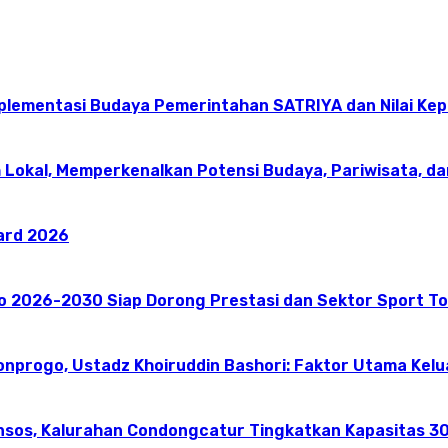
mplementasi Budaya Pemerintahan SATRIYA dan Nilai K
 Lokal, Memperkenalkan Potensi Budaya, Pariwisata, da
ward 2026
go 2026-2030 Siap Dorong Prestasi dan Sektor Sport T
onprogo, Ustadz Khoiruddin Bashori: Faktor Utama Kel
nsos, Kalurahan Condongcatur Tingkatkan Kapasitas 30