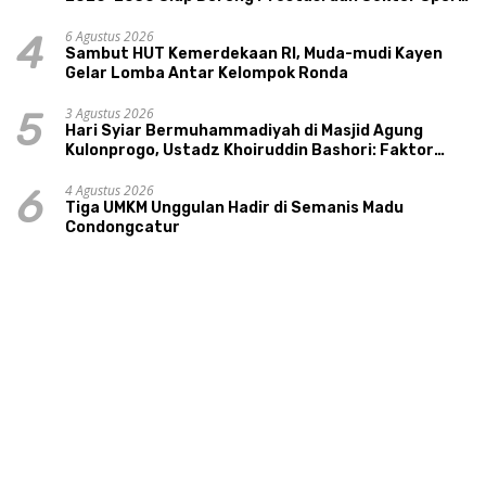
Tourism Sungai Progo
6 Agustus 2026
4
Sambut HUT Kemerdekaan RI, Muda-mudi Kayen
Gelar Lomba Antar Kelompok Ronda
3 Agustus 2026
5
Hari Syiar Bermuhammadiyah di Masjid Agung
Kulonprogo, Ustadz Khoiruddin Bashori: Faktor
Utama Keluarga Sakinah Adalah Agama
4 Agustus 2026
6
Tiga UMKM Unggulan Hadir di Semanis Madu
Condongcatur