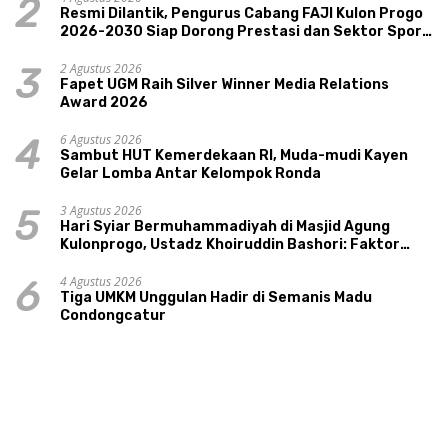
2
Resmi Dilantik, Pengurus Cabang FAJI Kulon Progo
2026-2030 Siap Dorong Prestasi dan Sektor Sport
Tourism Sungai Progo
2 Agustus 2026
3
Fapet UGM Raih Silver Winner Media Relations
Award 2026
6 Agustus 2026
4
Sambut HUT Kemerdekaan RI, Muda-mudi Kayen
Gelar Lomba Antar Kelompok Ronda
3 Agustus 2026
5
Hari Syiar Bermuhammadiyah di Masjid Agung
Kulonprogo, Ustadz Khoiruddin Bashori: Faktor
Utama Keluarga Sakinah Adalah Agama
4 Agustus 2026
6
Tiga UMKM Unggulan Hadir di Semanis Madu
Condongcatur