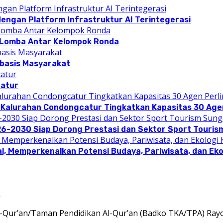
dengan Platform Infrastruktur AI Terintegerasi
 Lomba Antar Kelompok Ronda
rbasis Masyarakat
catur
 Kalurahan Condongcatur Tingkatkan Kapasitas 30 Agen
26-2030 Siap Dorong Prestasi dan Sektor Sport Touris
l, Memperkenalkan Potensi Budaya, Pariwisata, dan Eko
l
Qur’an/Taman Pendidikan Al-Qur’an (Badko TKA/TPA) Ray