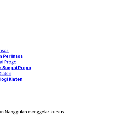
 Perlinsos
m Sungai Progo
logi Klaten
on Nanggulan menggelar kursus…