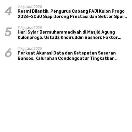
4 Agustus 2026
4
Resmi Dilantik, Pengurus Cabang FAJI Kulon Progo
2026-2030 Siap Dorong Prestasi dan Sektor Sport
Tourism Sungai Progo
3 Agustus 2026
5
Hari Syiar Bermuhammadiyah di Masjid Agung
Kulonprogo, Ustadz Khoiruddin Bashori: Faktor
Utama Keluarga Sakinah Adalah Agama
4 Agustus 2026
6
Perkuat Akurasi Data dan Ketepatan Sasaran
Bansos, Kalurahan Condongcatur Tingkatkan
Kapasitas 30 Agen Perlinsos