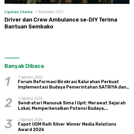
Liputan Utama
1 November 2021
Driver dan Crew Ambulance se-DIY Terima
Bantuan Sembako
Banyak Dibaca
1 Agustus 2026
1
Forum Reformasi Birokrasi Kalurahan Perkuat
Implementasi Budaya Pemerintahan SATRIYA dan
Nilai Kepamongan DIY
3 Agustus 2026
2
Sendratari Manusuk Sima I Upit: Merawat Sejarah
Lokal, Memperkenalkan Potensi Budaya,
Pariwisata, dan Ekologi Klaten
2 Agustus 2026
3
Fapet UGM Raih Silver Winner Media Relations
Award 2026