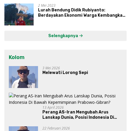
2 Mei 2023
Lurah Bendung Didik Rubiyanto:
Berdayakan Ekonomi Warga Kembangkan
Kawasan Lumbung Mataraman
Selengkapnya
Kolom
3 Mei 2026
Melewati Lorong Sepi
13 April 2026
Perang AS-Iran Mengubah Arus
Lanskap Dunia, Posisi Indonesia Di
Bawah Kepemimpinan Prabowo-
Gibran?
22 Februari 2026