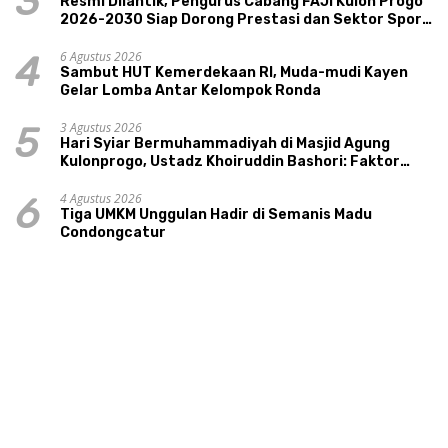
3
Resmi Dilantik, Pengurus Cabang FAJI Kulon Progo
2026-2030 Siap Dorong Prestasi dan Sektor Sport
Tourism Sungai Progo
6 Agustus 2026
4
Sambut HUT Kemerdekaan RI, Muda-mudi Kayen
Gelar Lomba Antar Kelompok Ronda
3 Agustus 2026
5
Hari Syiar Bermuhammadiyah di Masjid Agung
Kulonprogo, Ustadz Khoiruddin Bashori: Faktor
Utama Keluarga Sakinah Adalah Agama
4 Agustus 2026
6
Tiga UMKM Unggulan Hadir di Semanis Madu
Condongcatur