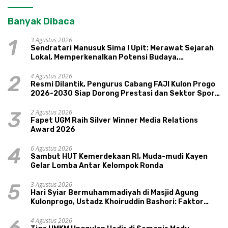
Banyak Dibaca
3 Agustus 2026
1
Sendratari Manusuk Sima I Upit: Merawat Sejarah
Lokal, Memperkenalkan Potensi Budaya,
Pariwisata, dan Ekologi Klaten
4 Agustus 2026
2
Resmi Dilantik, Pengurus Cabang FAJI Kulon Progo
2026-2030 Siap Dorong Prestasi dan Sektor Sport
Tourism Sungai Progo
2 Agustus 2026
3
Fapet UGM Raih Silver Winner Media Relations
Award 2026
6 Agustus 2026
4
Sambut HUT Kemerdekaan RI, Muda-mudi Kayen
Gelar Lomba Antar Kelompok Ronda
3 Agustus 2026
5
Hari Syiar Bermuhammadiyah di Masjid Agung
Kulonprogo, Ustadz Khoiruddin Bashori: Faktor
Utama Keluarga Sakinah Adalah Agama
4 Agustus 2026