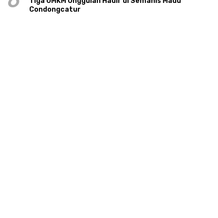
6
Tiga UMKM Unggulan Hadir di Semanis Madu
Condongcatur