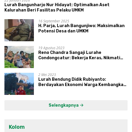
22 Januari 2026
Lurah Bangunharjo Nur Hidayat: Optimalkan Aset
Kalurahan Beri Fasilitas Pelaku UMKM
16 September 2025
H. Parja, Lurah Bangunjiwo: Maksimalkan
Potensi Desa dan UMKM
19 Agustus 2023
Reno Chandra Sangaji Lurahe
Condongcatur: Bekerja Keras, Nikmati
Proses, Dengarkan Suara Masyarakat,
dan Syukuri Hasil
2 Mei 2023
Lurah Bendung Didik Rubiyanto:
Berdayakan Ekonomi Warga Kembangkan
Kawasan Lumbung Mataraman
Selengkapnya
Kolom