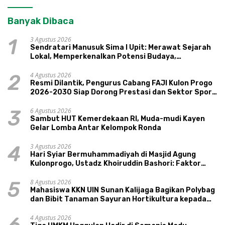
Banyak Dibaca
3 Agustus 2026
1
Sendratari Manusuk Sima I Upit: Merawat Sejarah
Lokal, Memperkenalkan Potensi Budaya,
Pariwisata, dan Ekologi Klaten
4 Agustus 2026
2
Resmi Dilantik, Pengurus Cabang FAJI Kulon Progo
2026-2030 Siap Dorong Prestasi dan Sektor Sport
Tourism Sungai Progo
6 Agustus 2026
3
Sambut HUT Kemerdekaan RI, Muda-mudi Kayen
Gelar Lomba Antar Kelompok Ronda
3 Agustus 2026
4
Hari Syiar Bermuhammadiyah di Masjid Agung
Kulonprogo, Ustadz Khoiruddin Bashori: Faktor
Utama Keluarga Sakinah Adalah Agama
8 Agustus 2026
5
Mahasiswa KKN UIN Sunan Kalijaga Bagikan Polybag
dan Bibit Tanaman Sayuran Hortikultura kepada
Warga Ngipikrejo 1
4 Agustus 2026