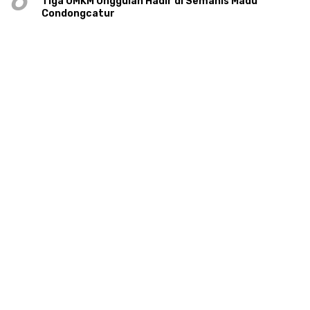
6
Tiga UMKM Unggulan Hadir di Semanis Madu
Condongcatur