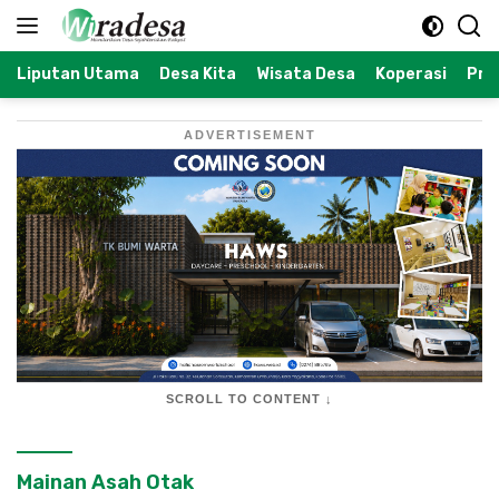
Langsung
ke
konten
Liputan Utama
Desa Kita
Wisata Desa
Koperasi
Prof
ADVERTISEMENT
SCROLL TO CONTENT ↓
Mainan Asah Otak