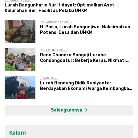
22 Januari 2026
Lurah Bangunharjo Nur Hidayat: Optimalkan Aset
Kalurahan Beri Fasilitas Pelaku UMKM
16 September 2025
H. Parja, Lurah Bangunjiwo: Maksimalkan
Potensi Desa dan UMKM
19 Agustus 2023
Reno Chandra Sangaji Lurahe
Condongcatur: Bekerja Keras, Nikmati
Proses, Dengarkan Suara Masyarakat,
dan Syukuri Hasil
2 Mei 2023
Lurah Bendung Didik Rubiyanto:
Berdayakan Ekonomi Warga Kembangkan
Kawasan Lumbung Mataraman
Selengkapnya
Kolom