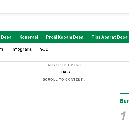
 Desa
Koperasi
Profil Kepala Desa
Tips Aparat Desa
om
Infografis
SJD
ADVERTISEMENT
SCROLL TO CONTENT ↓
Ban
1