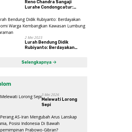
Reno Chandra Sangaji
Lurahe Condongcatur:
Bekerja Keras, Nikmati
Proses, Dengarkan Suara
Masyarakat, dan Syukuri
Hasil
2 Mei 2023
Lurah Bendung Didik
Rubiyanto: Berdayakan
Ekonomi Warga Kembangkan
Kawasan Lumbung
Selengkapnya
Mataraman
olom
3 Mei 2026
Melewati Lorong
Sepi