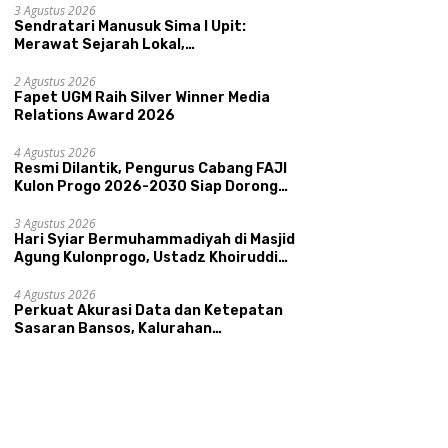
Kepamongan DIY
3 Agustus 2026
Sendratari Manusuk Sima I Upit:
Merawat Sejarah Lokal,
Memperkenalkan Potensi Budaya,
Pariwisata, dan Ekologi Klaten
2 Agustus 2026
Fapet UGM Raih Silver Winner Media
Relations Award 2026
4 Agustus 2026
Resmi Dilantik, Pengurus Cabang FAJI
Kulon Progo 2026-2030 Siap Dorong
Prestasi dan Sektor Sport Tourism
Sungai Progo
3 Agustus 2026
Hari Syiar Bermuhammadiyah di Masjid
Agung Kulonprogo, Ustadz Khoiruddin
Bashori: Faktor Utama Keluarga
Sakinah Adalah Agama
4 Agustus 2026
Perkuat Akurasi Data dan Ketepatan
Sasaran Bansos, Kalurahan
Condongcatur Tingkatkan Kapasitas
30 Agen Perlinsos