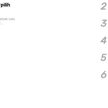
2
pilih
ebab satu
3
IY…
4
5
6