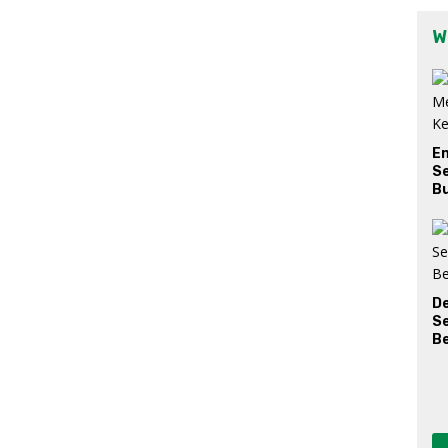
W
E
Se
Bu
D
S
Be