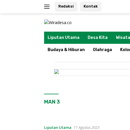
Langsung
Redaksi
Kontak
ke
konten
tutup
Liputan Utama
Desa Kita
Wisata
Budaya & Hiburan
Olahraga
Kol
MAN 3
Liputan Utama
11 Agustus 2023