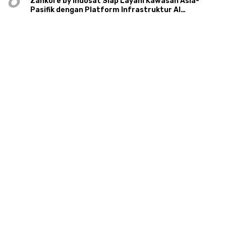
6
Zankore by Indosat Siap Layani Kawasan Asia-
Pasifik dengan Platform Infrastruktur AI
Terintegerasi