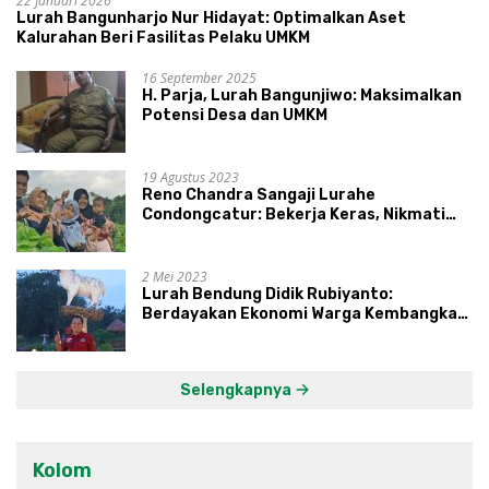
22 Januari 2026
Lurah Bangunharjo Nur Hidayat: Optimalkan Aset
Kalurahan Beri Fasilitas Pelaku UMKM
16 September 2025
H. Parja, Lurah Bangunjiwo: Maksimalkan
Potensi Desa dan UMKM
19 Agustus 2023
Reno Chandra Sangaji Lurahe
Condongcatur: Bekerja Keras, Nikmati
Proses, Dengarkan Suara Masyarakat,
dan Syukuri Hasil
2 Mei 2023
Lurah Bendung Didik Rubiyanto:
Berdayakan Ekonomi Warga Kembangkan
Kawasan Lumbung Mataraman
Selengkapnya
Kolom