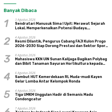
Banyak Dibaca
3 Agustus 2026
1
Sendratari Manusuk Sima I Upit: Merawat Sejarah
Lokal, Memperkenalkan Potensi Budaya,
Pariwisata, dan Ekologi Klaten
4 Agustus 2026
2
Resmi Dilantik, Pengurus Cabang FAJI Kulon Progo
2026-2030 Siap Dorong Prestasi dan Sektor Sport
Tourism Sungai Progo
8 Agustus 2026
3
Mahasiswa KKN UIN Sunan Kalijaga Bagikan Polybag
dan Bibit Tanaman Sayuran Hortikultura kepada
Warga Ngipikrejo 1
6 Agustus 2026
4
Sambut HUT Kemerdekaan RI, Muda-mudi Kayen
Gelar Lomba Antar Kelompok Ronda
4 Agustus 2026
5
Tiga UMKM Unggulan Hadir di Semanis Madu
Condongcatur
7 Agustus 2026