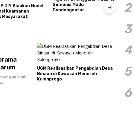
2
s Madu
gcatur
Perkuat Akurasi Data dan
Resm
Ketepatan Sasaran Bansos,
Caba
3
Kalurahan Condongcatur
2026
Tingkatkan Kapasitas 30
Pres
Agen Perlinsos
Tour
4
norama
rarum
5
UGM Realisasikan Pengabdian Desa
Binaan di Kawasan Menoreh
nang air, naik
Kulonprogo
ra…
6