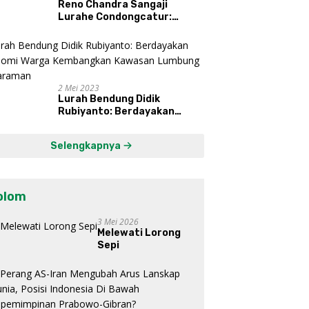
Reno Chandra Sangaji
Lurahe Condongcatur:
Bekerja Keras, Nikmati
Proses, Dengarkan Suara
Masyarakat, dan Syukuri
Hasil
2 Mei 2023
Lurah Bendung Didik
Rubiyanto: Berdayakan
Ekonomi Warga Kembangkan
Kawasan Lumbung
Selengkapnya
Mataraman
olom
3 Mei 2026
Melewati Lorong
Sepi