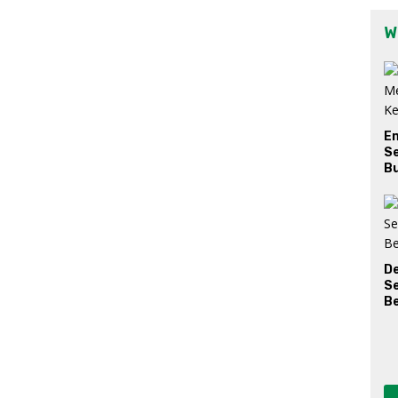
W
E
Se
Bu
D
S
Be