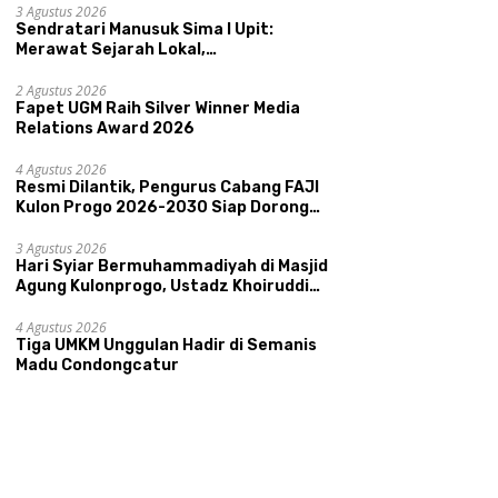
Kepamongan DIY
3 Agustus 2026
Sendratari Manusuk Sima I Upit:
Merawat Sejarah Lokal,
Memperkenalkan Potensi Budaya,
i Dilantik, Pengurus
Sendratari Manusuk Sima I
H
Pariwisata, dan Ekologi Klaten
ng FAJI Kulon Progo
2 Agustus 2026
Upit: Merawat Sejarah Lokal,
B
Fapet UGM Raih Silver Winner Media
-2030 Siap Dorong
Memperkenalkan Potensi
A
Relations Award 2026
tasi dan Sektor Sport
Budaya, Pariwisata, dan
K
ism Sungai Progo
Ekologi Klaten
U
4 Agustus 2026
A
Resmi Dilantik, Pengurus Cabang FAJI
Kulon Progo 2026-2030 Siap Dorong
Prestasi dan Sektor Sport Tourism
Sungai Progo
3 Agustus 2026
Hari Syiar Bermuhammadiyah di Masjid
Agung Kulonprogo, Ustadz Khoiruddin
Bashori: Faktor Utama Keluarga
Sakinah Adalah Agama
4 Agustus 2026
Tiga UMKM Unggulan Hadir di Semanis
Madu Condongcatur