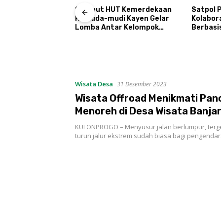
Semani
T Kemerdekaan
Satpol PP DIY Siapkan Model
Condon
udi Kayen Gelar
Kolaborasi Keamanan
ar Kelompok
Berbasis Masyarakat
Wisata Desa
31 Desember 2023
Wisata Offroad Menikmati Pa
Menoreh di Desa Wisata Banja
KULONPROGO – Menyusur jalan berlumpur, terge
turun jalur ekstrem sudah biasa bagi pengenda