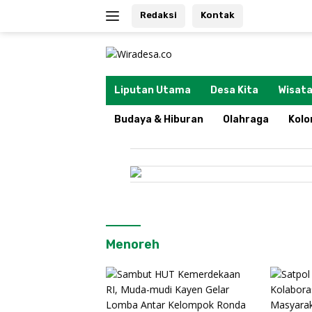
Langsung
Redaksi
Kontak
ke
konten
tutup
Liputan Utama
Desa Kita
Wisata
Budaya & Hiburan
Olahraga
Kol
Menoreh
Tiga UM