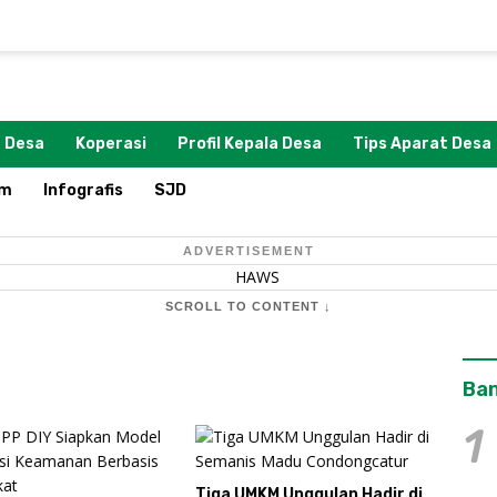
 Desa
Koperasi
Profil Kepala Desa
Tips Aparat Desa
om
Infografis
SJD
ADVERTISEMENT
SCROLL TO CONTENT ↓
Ban
1
KM Unggulan Hadir di