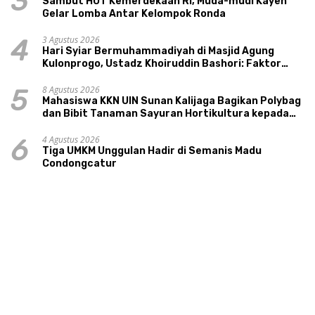
3
Sambut HUT Kemerdekaan RI, Muda-mudi Kayen
Gelar Lomba Antar Kelompok Ronda
3 Agustus 2026
4
Hari Syiar Bermuhammadiyah di Masjid Agung
Kulonprogo, Ustadz Khoiruddin Bashori: Faktor
Utama Keluarga Sakinah Adalah Agama
8 Agustus 2026
5
Mahasiswa KKN UIN Sunan Kalijaga Bagikan Polybag
dan Bibit Tanaman Sayuran Hortikultura kepada
Warga Ngipikrejo 1
4 Agustus 2026
6
Tiga UMKM Unggulan Hadir di Semanis Madu
Condongcatur