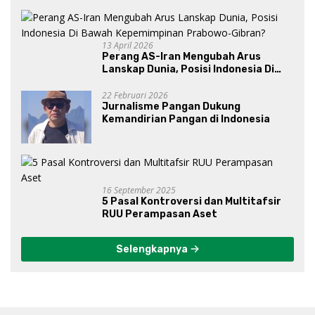
13 April 2026
Perang AS-Iran Mengubah Arus
Lanskap Dunia, Posisi Indonesia Di
Bawah Kepemimpinan Prabowo-
Gibran?
22 Februari 2026
Jurnalisme Pangan Dukung
Kemandirian Pangan di Indonesia
16 September 2025
5 Pasal Kontroversi dan Multitafsir
RUU Perampasan Aset
Selengkapnya