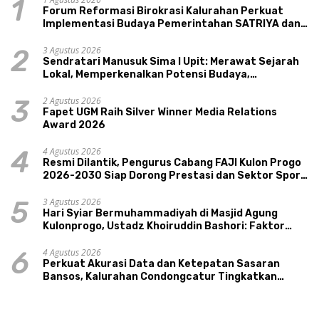
1
Forum Reformasi Birokrasi Kalurahan Perkuat
Implementasi Budaya Pemerintahan SATRIYA dan
Nilai Kepamongan DIY
3 Agustus 2026
2
Sendratari Manusuk Sima I Upit: Merawat Sejarah
Lokal, Memperkenalkan Potensi Budaya,
Pariwisata, dan Ekologi Klaten
2 Agustus 2026
3
Fapet UGM Raih Silver Winner Media Relations
Award 2026
4 Agustus 2026
4
Resmi Dilantik, Pengurus Cabang FAJI Kulon Progo
2026-2030 Siap Dorong Prestasi dan Sektor Sport
Tourism Sungai Progo
3 Agustus 2026
5
Hari Syiar Bermuhammadiyah di Masjid Agung
Kulonprogo, Ustadz Khoiruddin Bashori: Faktor
Utama Keluarga Sakinah Adalah Agama
4 Agustus 2026
6
Perkuat Akurasi Data dan Ketepatan Sasaran
Bansos, Kalurahan Condongcatur Tingkatkan
Kapasitas 30 Agen Perlinsos