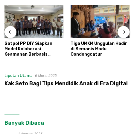
Satpol PP DIY Siapkan
Tiga UMKM Unggulan Hadir
Model Kolaborasi
di Semanis Madu
Keamanan Berbasis
Condongcatur
Masyarakat
Liputan Utama
6 Maret 2025
Kak Seto Bagi Tips Mendidik Anak di Era Digital
Banyak Dibaca
1 Agustus 2026