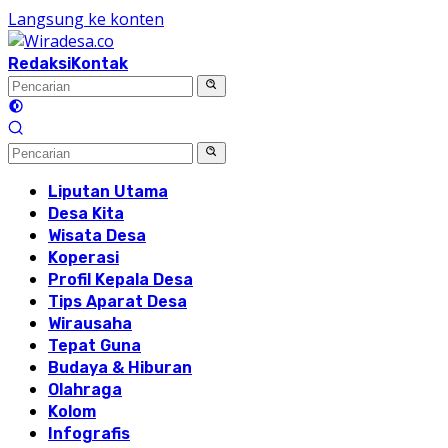
Langsung ke konten
Redaksi
Kontak
Liputan Utama
Desa Kita
Wisata Desa
Koperasi
Profil Kepala Desa
Tips Aparat Desa
Wirausaha
Tepat Guna
Budaya & Hiburan
Olahraga
Kolom
Infografis