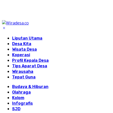
Liputan Utama
Desa Kita
Wisata Desa
Koperasi
Profil Kepala Desa
Tips Aparat Desa
Wirausaha
Tepat Guna
Budaya & Hiburan
Olahraga
Kolom
Infografis
SJD