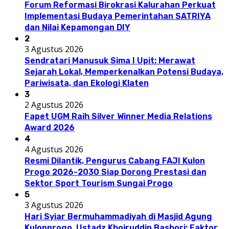
Forum Reformasi Birokrasi Kalurahan Perkuat
Implementasi Budaya Pemerintahan SATRIYA
dan Nilai Kepamongan DIY
2
3 Agustus 2026
Sendratari Manusuk Sima I Upit: Merawat
Sejarah Lokal, Memperkenalkan Potensi Budaya,
Pariwisata, dan Ekologi Klaten
3
2 Agustus 2026
Fapet UGM Raih Silver Winner Media Relations
Award 2026
4
4 Agustus 2026
Resmi Dilantik, Pengurus Cabang FAJI Kulon
Progo 2026-2030 Siap Dorong Prestasi dan
Sektor Sport Tourism Sungai Progo
5
3 Agustus 2026
Hari Syiar Bermuhammadiyah di Masjid Agung
Kulonprogo, Ustadz Khoiruddin Bashori: Faktor