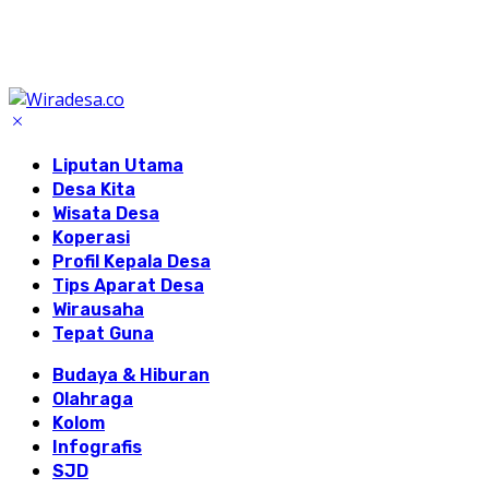
Liputan Utama
Desa Kita
Wisata Desa
Koperasi
Profil Kepala Desa
Tips Aparat Desa
Wirausaha
Tepat Guna
Budaya & Hiburan
Olahraga
Kolom
Infografis
SJD