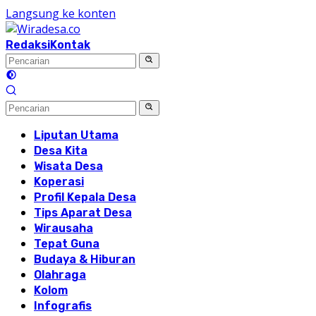
Langsung ke konten
Redaksi
Kontak
Liputan Utama
Desa Kita
Wisata Desa
Koperasi
Profil Kepala Desa
Tips Aparat Desa
Wirausaha
Tepat Guna
Budaya & Hiburan
Olahraga
Kolom
Infografis