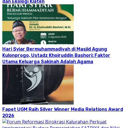
dan Ekologi Klaten
Hari Syiar Bermuhammadiyah di Masjid Agung
Kulonprogo, Ustadz Khoiruddin Bashori: Faktor
Utama Keluarga Sakinah Adalah Agama
Fapet UGM Raih Silver Winner Media Relations Award
2026