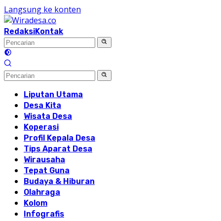
Langsung ke konten
Redaksi
Kontak
Liputan Utama
Desa Kita
Wisata Desa
Koperasi
Profil Kepala Desa
Tips Aparat Desa
Wirausaha
Tepat Guna
Budaya & Hiburan
Olahraga
Kolom
Infografis