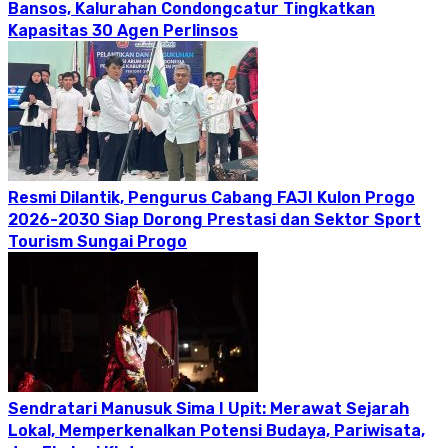
Bansos, Kalurahan Condongcatur Tingkatkan
Kapasitas 30 Agen Perlinsos
Resmi Dilantik, Pengurus Cabang FAJI Kulon Progo
2026-2030 Siap Dorong Prestasi dan Sektor Sport
Tourism Sungai Progo
Sendratari Manusuk Sima I Upit: Merawat Sejarah
Lokal, Memperkenalkan Potensi Budaya, Pariwisata,