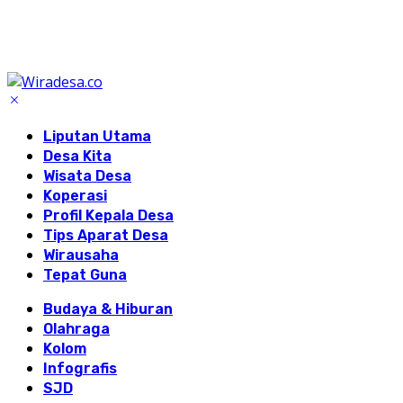
Liputan Utama
Desa Kita
Wisata Desa
Koperasi
Profil Kepala Desa
Tips Aparat Desa
Wirausaha
Tepat Guna
Budaya & Hiburan
Olahraga
Kolom
Infografis
SJD