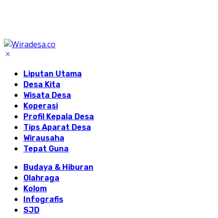
Liputan Utama
Desa Kita
Wisata Desa
Koperasi
Profil Kepala Desa
Tips Aparat Desa
Wirausaha
Tepat Guna
Budaya & Hiburan
Olahraga
Kolom
Infografis
SJD