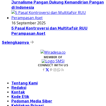
Jurnalisme Pangan Dukung Kemandirian Pangan
di Indonesia
16 September 2025
5 Pasal Kontroversi dan Multitafsir RUU
Perampasan Aset
Selengkapnya
MEMBER OF
CONNECT WITH US
Tentang Kami
Redaksi
Kontak
Kode Etik
Pedoman Media Siber
Kebijakan Privasi