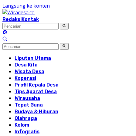
Langsung ke konten
Redaksi
Kontak
Liputan Utama
Desa Kita
Wisata Desa
Koperasi
Profil Kepala Desa
Tips Aparat Desa
Wirausaha
Tepat Guna
Budaya & Hiburan
Olahraga
Kolom
Infografis