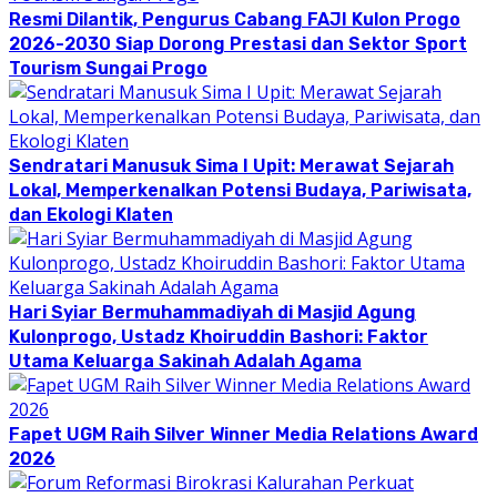
Resmi Dilantik, Pengurus Cabang FAJI Kulon Progo
2026-2030 Siap Dorong Prestasi dan Sektor Sport
Tourism Sungai Progo
Sendratari Manusuk Sima I Upit: Merawat Sejarah
Lokal, Memperkenalkan Potensi Budaya, Pariwisata,
dan Ekologi Klaten
Hari Syiar Bermuhammadiyah di Masjid Agung
Kulonprogo, Ustadz Khoiruddin Bashori: Faktor
Utama Keluarga Sakinah Adalah Agama
Fapet UGM Raih Silver Winner Media Relations Award
2026