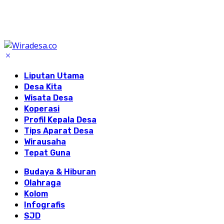
Liputan Utama
Desa Kita
Wisata Desa
Koperasi
Profil Kepala Desa
Tips Aparat Desa
Wirausaha
Tepat Guna
Budaya & Hiburan
Olahraga
Kolom
Infografis
SJD