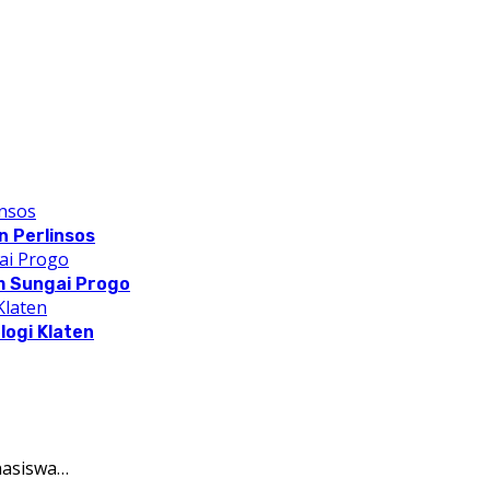
 Perlinsos
m Sungai Progo
logi Klaten
hasiswa…