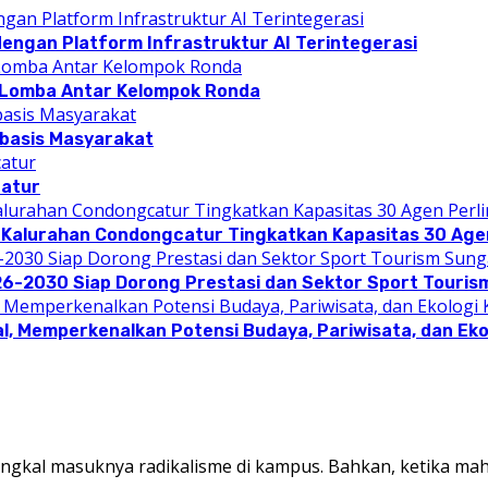
dengan Platform Infrastruktur AI Terintegerasi
 Lomba Antar Kelompok Ronda
rbasis Masyarakat
catur
 Kalurahan Condongcatur Tingkatkan Kapasitas 30 Agen
26-2030 Siap Dorong Prestasi dan Sektor Sport Touris
l, Memperkenalkan Potensi Budaya, Pariwisata, dan Eko
kal masuknya radikalisme di kampus. Bahkan, ketika ma