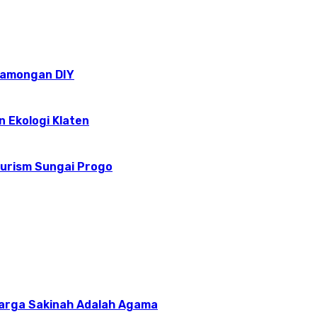
epamongan DIY
n Ekologi Klaten
ourism Sungai Progo
uarga Sakinah Adalah Agama