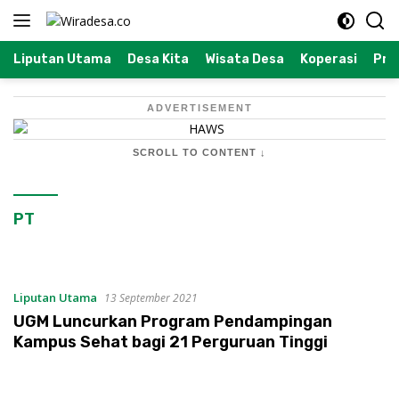
Langsung
ke
konten
Liputan Utama
Desa Kita
Wisata Desa
Koperasi
Prof
ADVERTISEMENT
SCROLL TO CONTENT ↓
PT
Liputan Utama
13 September 2021
UGM Luncurkan Program Pendampingan
Kampus Sehat bagi 21 Perguruan Tinggi