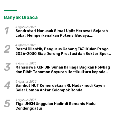
Banyak Dibaca
3 Agustus 2026
1
Sendratari Manusuk Sima I Upit: Merawat Sejarah
Lokal, Memperkenalkan Potensi Budaya,
Pariwisata, dan Ekologi Klaten
4 Agustus 2026
2
Resmi Dilantik, Pengurus Cabang FAJI Kulon Progo
2026-2030 Siap Dorong Prestasi dan Sektor Sport
Tourism Sungai Progo
8 Agustus 2026
3
Mahasiswa KKN UIN Sunan Kalijaga Bagikan Polybag
dan Bibit Tanaman Sayuran Hortikultura kepada
Warga Ngipikrejo 1
6 Agustus 2026
4
Sambut HUT Kemerdekaan RI, Muda-mudi Kayen
Gelar Lomba Antar Kelompok Ronda
4 Agustus 2026
5
Tiga UMKM Unggulan Hadir di Semanis Madu
Condongcatur