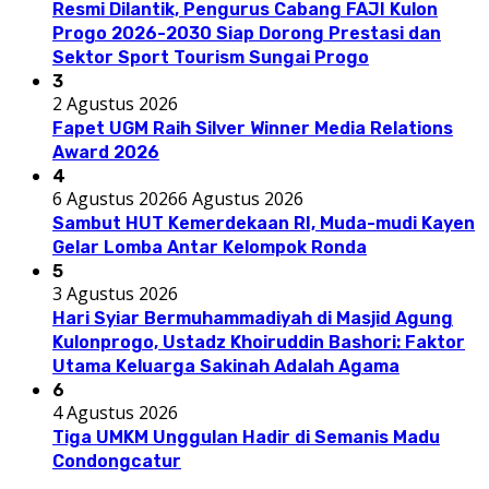
Resmi Dilantik, Pengurus Cabang FAJI Kulon
Progo 2026-2030 Siap Dorong Prestasi dan
Sektor Sport Tourism Sungai Progo
3
2 Agustus 2026
Fapet UGM Raih Silver Winner Media Relations
Award 2026
4
6 Agustus 2026
6 Agustus 2026
Sambut HUT Kemerdekaan RI, Muda-mudi Kayen
Gelar Lomba Antar Kelompok Ronda
5
3 Agustus 2026
Hari Syiar Bermuhammadiyah di Masjid Agung
Kulonprogo, Ustadz Khoiruddin Bashori: Faktor
Utama Keluarga Sakinah Adalah Agama
6
4 Agustus 2026
Tiga UMKM Unggulan Hadir di Semanis Madu
Condongcatur