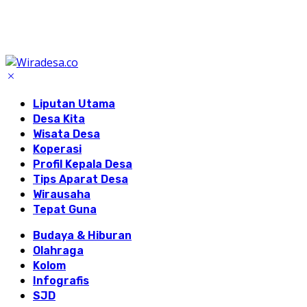
Liputan Utama
Desa Kita
Wisata Desa
Koperasi
Profil Kepala Desa
Tips Aparat Desa
Wirausaha
Tepat Guna
Budaya & Hiburan
Olahraga
Kolom
Infografis
SJD