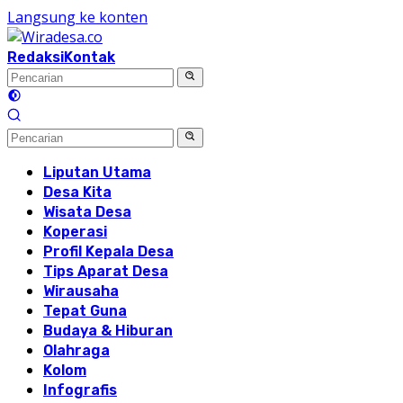
Langsung ke konten
Redaksi
Kontak
Liputan Utama
Desa Kita
Wisata Desa
Koperasi
Profil Kepala Desa
Tips Aparat Desa
Wirausaha
Tepat Guna
Budaya & Hiburan
Olahraga
Kolom
Infografis