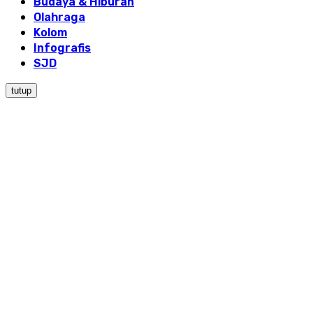
Budaya & Hiburan
Olahraga
Kolom
Infografis
SJD
tutup