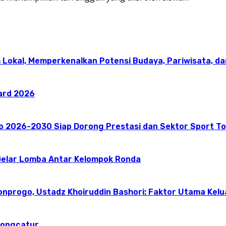
 Lokal, Memperkenalkan Potensi Budaya, Pariwisata, da
ward 2026
go 2026-2030 Siap Dorong Prestasi dan Sektor Sport T
elar Lomba Antar Kelompok Ronda
onprogo, Ustadz Khoiruddin Bashori: Faktor Utama Kel
dongcatur