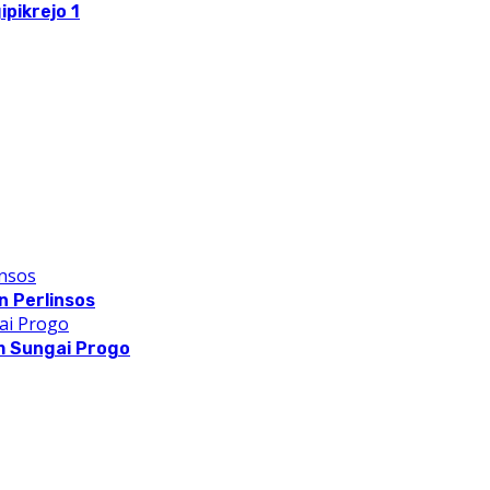
pikrejo 1
 Perlinsos
m Sungai Progo