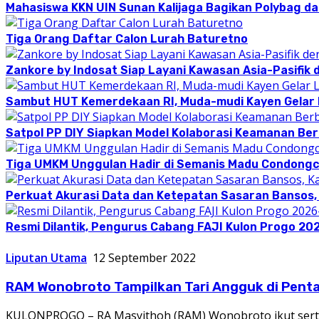
Mahasiswa KKN UIN Sunan Kalijaga Bagikan Polybag da
Tiga Orang Daftar Calon Lurah Baturetno
Zankore by Indosat Siap Layani Kawasan Asia-Pasifik 
Sambut HUT Kemerdekaan RI, Muda-mudi Kayen Gelar
Satpol PP DIY Siapkan Model Kolaborasi Keamanan Be
Tiga UMKM Unggulan Hadir di Semanis Madu Condong
Perkuat Akurasi Data dan Ketepatan Sasaran Bansos,
Resmi Dilantik, Pengurus Cabang FAJI Kulon Progo 20
Liputan Utama
12 September 2022
RAM Wonobroto Tampilkan Tari Angguk di Pent
KULONPROGO – RA Masyithoh (RAM) Wonobroto ikut serta 