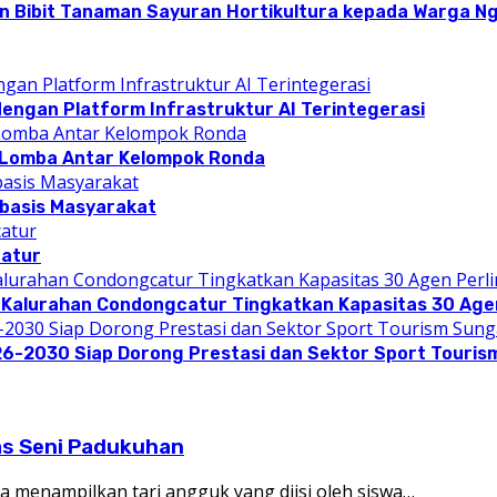
n Bibit Tanaman Sayuran Hortikultura kepada Warga Ngi
dengan Platform Infrastruktur AI Terintegerasi
 Lomba Antar Kelompok Ronda
rbasis Masyarakat
catur
 Kalurahan Condongcatur Tingkatkan Kapasitas 30 Agen
26-2030 Siap Dorong Prestasi dan Sektor Sport Touris
as Seni Padukuhan
menampilkan tari angguk yang diisi oleh siswa…