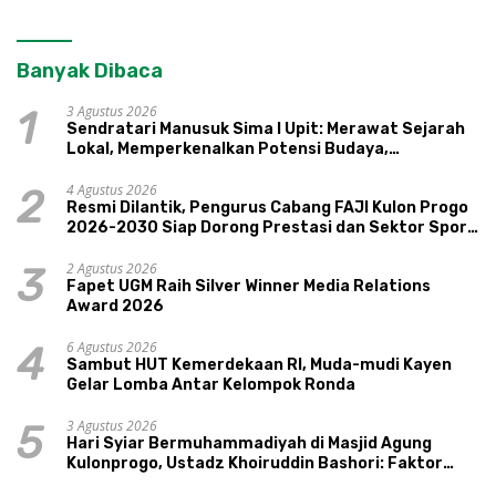
Banyak Dibaca
3 Agustus 2026
1
Sendratari Manusuk Sima I Upit: Merawat Sejarah
Lokal, Memperkenalkan Potensi Budaya,
Pariwisata, dan Ekologi Klaten
4 Agustus 2026
2
Resmi Dilantik, Pengurus Cabang FAJI Kulon Progo
2026-2030 Siap Dorong Prestasi dan Sektor Sport
Tourism Sungai Progo
2 Agustus 2026
3
Fapet UGM Raih Silver Winner Media Relations
Award 2026
6 Agustus 2026
4
Sambut HUT Kemerdekaan RI, Muda-mudi Kayen
Gelar Lomba Antar Kelompok Ronda
3 Agustus 2026
5
Hari Syiar Bermuhammadiyah di Masjid Agung
Kulonprogo, Ustadz Khoiruddin Bashori: Faktor
Utama Keluarga Sakinah Adalah Agama