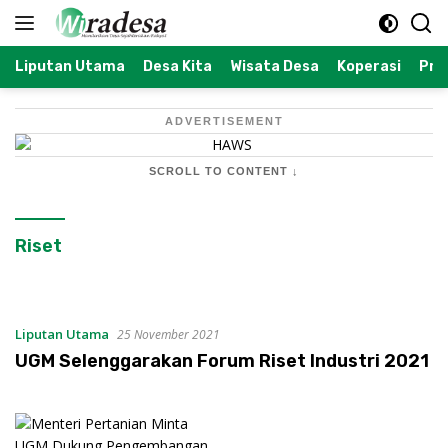
Langsung
ke
konten
Liputan Utama
Desa Kita
Wisata Desa
Koperasi
Prof
ADVERTISEMENT
SCROLL TO CONTENT ↓
Riset
Liputan Utama
25 November 2021
UGM Selenggarakan Forum Riset Industri 2021