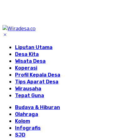
Liputan Utama
Desa Kita
Wisata Desa
Koperasi
Profil Kepala Desa
Tips Aparat Desa
Wirausaha
Tepat Guna
Budaya & Hiburan
Olahraga
Kolom
Infografis
SJD