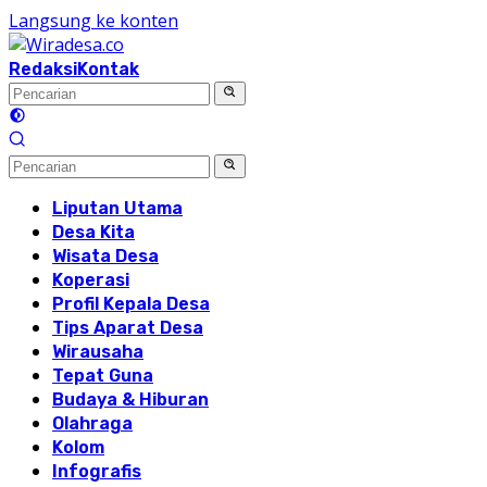
Langsung ke konten
Redaksi
Kontak
Liputan Utama
Desa Kita
Wisata Desa
Koperasi
Profil Kepala Desa
Tips Aparat Desa
Wirausaha
Tepat Guna
Budaya & Hiburan
Olahraga
Kolom
Infografis