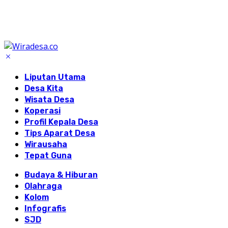
Liputan Utama
Desa Kita
Wisata Desa
Koperasi
Profil Kepala Desa
Tips Aparat Desa
Wirausaha
Tepat Guna
Budaya & Hiburan
Olahraga
Kolom
Infografis
SJD