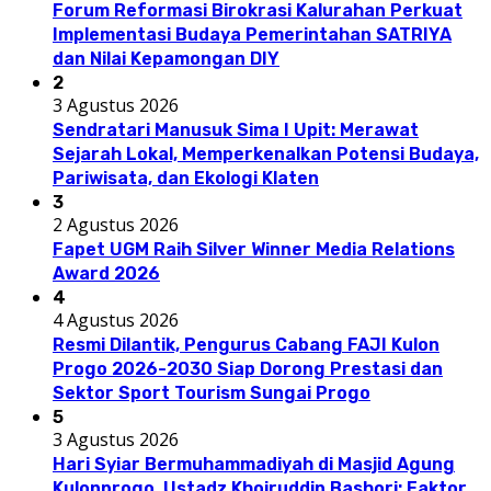
Forum Reformasi Birokrasi Kalurahan Perkuat
Implementasi Budaya Pemerintahan SATRIYA
dan Nilai Kepamongan DIY
2
3 Agustus 2026
Sendratari Manusuk Sima I Upit: Merawat
Sejarah Lokal, Memperkenalkan Potensi Budaya,
Pariwisata, dan Ekologi Klaten
3
2 Agustus 2026
Fapet UGM Raih Silver Winner Media Relations
Award 2026
4
4 Agustus 2026
Resmi Dilantik, Pengurus Cabang FAJI Kulon
Progo 2026-2030 Siap Dorong Prestasi dan
Sektor Sport Tourism Sungai Progo
5
3 Agustus 2026
Hari Syiar Bermuhammadiyah di Masjid Agung
Kulonprogo, Ustadz Khoiruddin Bashori: Faktor