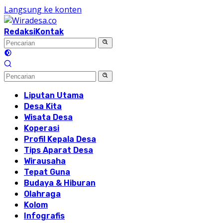
Langsung ke konten
Redaksi
Kontak
Liputan Utama
Desa Kita
Wisata Desa
Koperasi
Profil Kepala Desa
Tips Aparat Desa
Wirausaha
Tepat Guna
Budaya & Hiburan
Olahraga
Kolom
Infografis