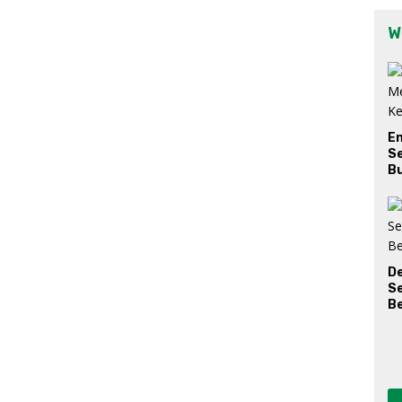
W
E
Se
Bu
D
S
Be