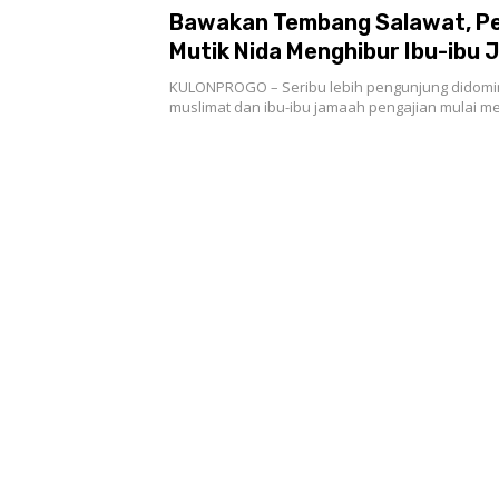
Bawakan Tembang Salawat, P
Mutik Nida Menghibur Ibu-ibu
Pengajian
KULONPROGO – Seribu lebih pengunjung didomin
muslimat dan ibu-ibu jamaah pengajian mulai 