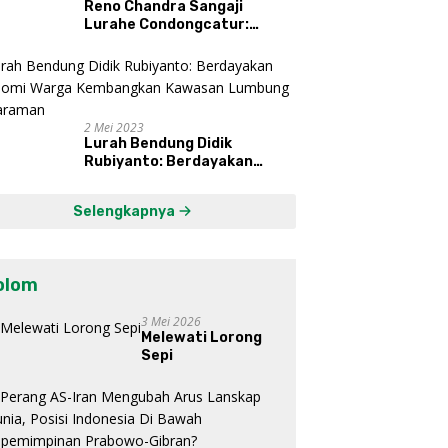
Reno Chandra Sangaji
Lurahe Condongcatur:
Bekerja Keras, Nikmati
Proses, Dengarkan Suara
Masyarakat, dan Syukuri
Hasil
2 Mei 2023
Lurah Bendung Didik
Rubiyanto: Berdayakan
Ekonomi Warga Kembangkan
Kawasan Lumbung
Selengkapnya
Mataraman
olom
3 Mei 2026
Melewati Lorong
Sepi