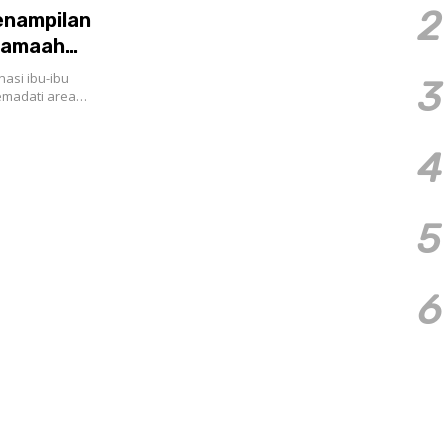
2
enampilan
 Jamaah
asi ibu-ibu
3
memadati area…
4
5
6