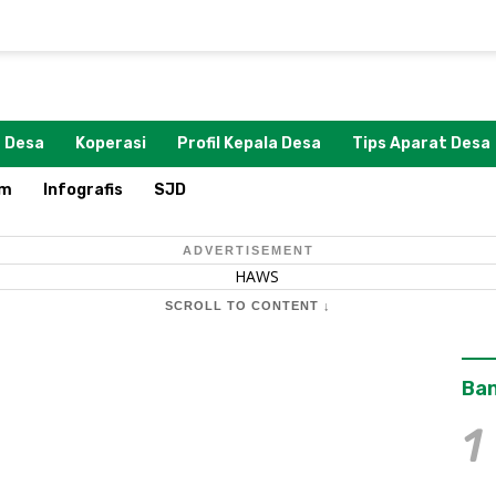
 Desa
Koperasi
Profil Kepala Desa
Tips Aparat Desa
om
Infografis
SJD
ADVERTISEMENT
SCROLL TO CONTENT ↓
Ban
1