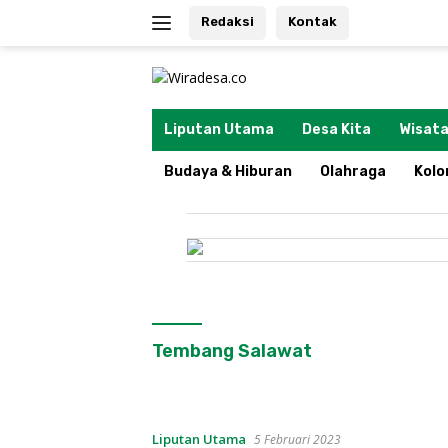
Langsung
Redaksi
Kontak
ke
konten
tutup
Liputan Utama
Desa Kita
Wisata
Budaya & Hiburan
Olahraga
Kol
Tembang Salawat
Liputan Utama
5 Februari 2023