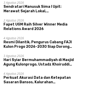
Kepamongan DIY
3 Agustus 2026
Sendratari Manusuk Sima I Upit:
Merawat Sejarah Lokal,
Memperkenalkan Potensi Budaya,
Pariwisata, dan Ekologi Klaten
2 Agustus 2026
Fapet UGM Raih Silver Winner Media
Relations Award 2026
4 Agustus 2026
Resmi Dilantik, Pengurus Cabang FAJI
Kulon Progo 2026-2030 Siap Dorong
Prestasi dan Sektor Sport Tourism
Sungai Progo
3 Agustus 2026
Hari Syiar Bermuhammadiyah di Masjid
Agung Kulonprogo, Ustadz Khoiruddin
Bashori: Faktor Utama Keluarga
Sakinah Adalah Agama
4 Agustus 2026
Perkuat Akurasi Data dan Ketepatan
Sasaran Bansos, Kalurahan
Condongcatur Tingkatkan Kapasitas
30 Agen Perlinsos