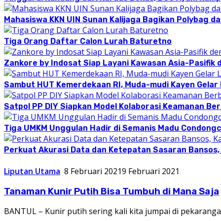
Mahasiswa KKN UIN Sunan Kalijaga Bagikan Polybag da
Tiga Orang Daftar Calon Lurah Baturetno
Zankore by Indosat Siap Layani Kawasan Asia-Pasifik 
Sambut HUT Kemerdekaan RI, Muda-mudi Kayen Gelar
Satpol PP DIY Siapkan Model Kolaborasi Keamanan Be
Tiga UMKM Unggulan Hadir di Semanis Madu Condong
Perkuat Akurasi Data dan Ketepatan Sasaran Bansos,
Liputan Utama
8 Februari 2021
9 Februari 2021
Tanaman Kunir Putih Bisa Tumbuh di Mana Saja
BANTUL – Kunir putih sering kali kita jumpai di pekaran