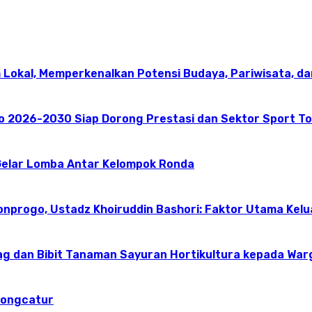
 Lokal, Memperkenalkan Potensi Budaya, Pariwisata, da
go 2026-2030 Siap Dorong Prestasi dan Sektor Sport T
elar Lomba Antar Kelompok Ronda
onprogo, Ustadz Khoiruddin Bashori: Faktor Utama Kel
g dan Bibit Tanaman Sayuran Hortikultura kepada Warg
dongcatur