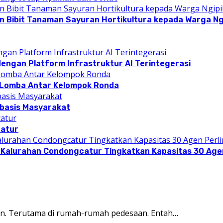
n Bibit Tanaman Sayuran Hortikultura kepada Warga Ngi
dengan Platform Infrastruktur AI Terintegerasi
 Lomba Antar Kelompok Ronda
rbasis Masyarakat
catur
 Kalurahan Condongcatur Tingkatkan Kapasitas 30 Agen
gan. Terutama di rumah-rumah pedesaan. Entah…