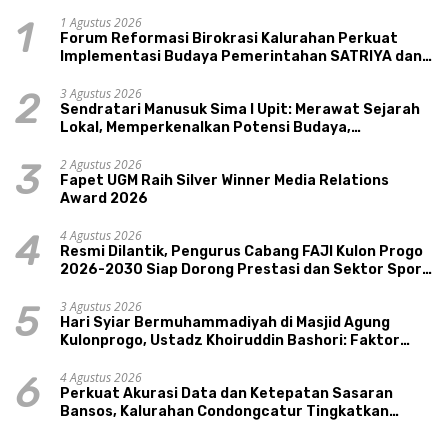
1 Agustus 2026
1
Forum Reformasi Birokrasi Kalurahan Perkuat
Implementasi Budaya Pemerintahan SATRIYA dan
Nilai Kepamongan DIY
3 Agustus 2026
2
Sendratari Manusuk Sima I Upit: Merawat Sejarah
Lokal, Memperkenalkan Potensi Budaya,
Pariwisata, dan Ekologi Klaten
2 Agustus 2026
3
Fapet UGM Raih Silver Winner Media Relations
Award 2026
4 Agustus 2026
4
Resmi Dilantik, Pengurus Cabang FAJI Kulon Progo
2026-2030 Siap Dorong Prestasi dan Sektor Sport
Tourism Sungai Progo
3 Agustus 2026
5
Hari Syiar Bermuhammadiyah di Masjid Agung
Kulonprogo, Ustadz Khoiruddin Bashori: Faktor
Utama Keluarga Sakinah Adalah Agama
4 Agustus 2026
6
Perkuat Akurasi Data dan Ketepatan Sasaran
Bansos, Kalurahan Condongcatur Tingkatkan
Kapasitas 30 Agen Perlinsos