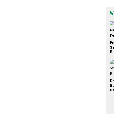
W
E
Se
Bu
D
S
Be