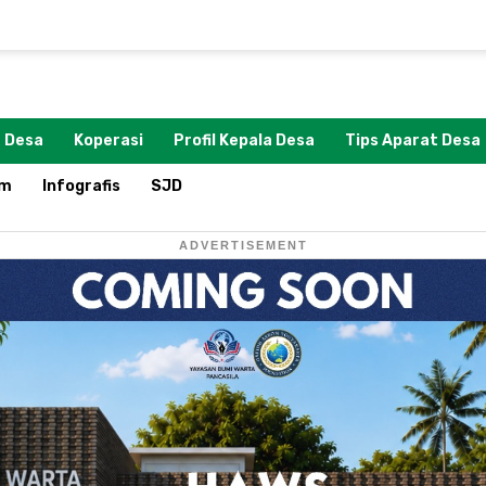
 Desa
Koperasi
Profil Kepala Desa
Tips Aparat Desa
om
Infografis
SJD
ADVERTISEMENT