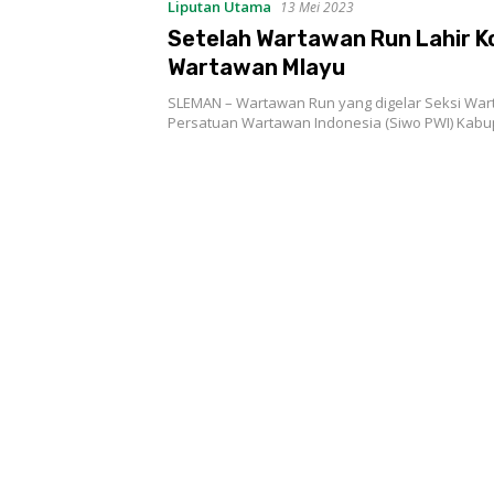
Liputan Utama
13 Mei 2023
Setelah Wartawan Run Lahir 
Wartawan Mlayu
SLEMAN – Wartawan Run yang digelar Seksi Wa
Persatuan Wartawan Indonesia (Siwo PWI) Kab