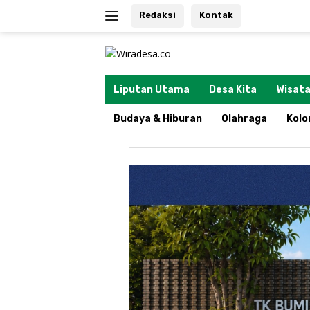
Langsung
Redaksi
Kontak
ke
konten
tutup
Liputan Utama
Desa Kita
Wisata
Budaya & Hiburan
Olahraga
Kol