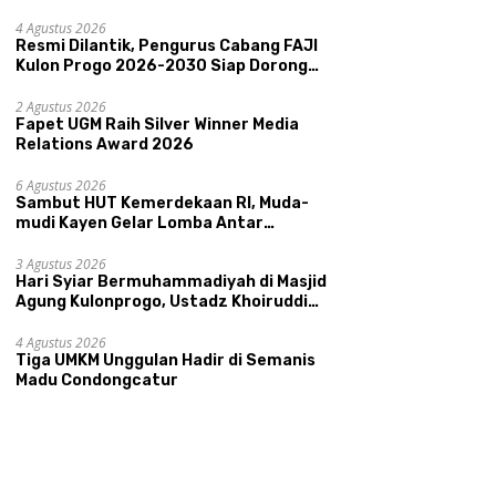
Memperkenalkan Potensi Budaya,
Pariwisata, dan Ekologi Klaten
4 Agustus 2026
Resmi Dilantik, Pengurus Cabang FAJI
Kulon Progo 2026-2030 Siap Dorong
Prestasi dan Sektor Sport Tourism
Sungai Progo
2 Agustus 2026
Fapet UGM Raih Silver Winner Media
Relations Award 2026
6 Agustus 2026
Sambut HUT Kemerdekaan RI, Muda-
mudi Kayen Gelar Lomba Antar
Kelompok Ronda
3 Agustus 2026
Hari Syiar Bermuhammadiyah di Masjid
Agung Kulonprogo, Ustadz Khoiruddin
Bashori: Faktor Utama Keluarga
Sakinah Adalah Agama
4 Agustus 2026
Tiga UMKM Unggulan Hadir di Semanis
Madu Condongcatur