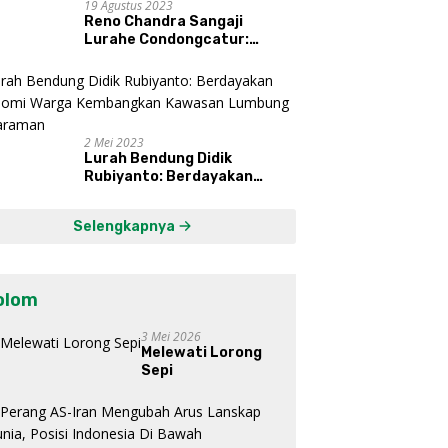
19 Agustus 2023
Reno Chandra Sangaji
Lurahe Condongcatur:
Bekerja Keras, Nikmati
Proses, Dengarkan Suara
Masyarakat, dan Syukuri
Hasil
2 Mei 2023
Lurah Bendung Didik
Rubiyanto: Berdayakan
Ekonomi Warga Kembangkan
Kawasan Lumbung
Selengkapnya
Mataraman
olom
3 Mei 2026
Melewati Lorong
Sepi