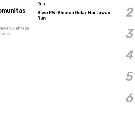
2
Komunitas
Siwo PWI Sleman Gelar Wartawan
Run
rtawan Olahraga
3
upaten…
4
5
6