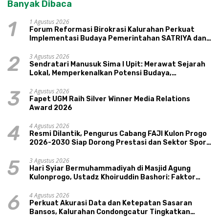
Banyak Dibaca
1 Agustus 2026
1
Forum Reformasi Birokrasi Kalurahan Perkuat
Implementasi Budaya Pemerintahan SATRIYA dan
Nilai Kepamongan DIY
3 Agustus 2026
2
Sendratari Manusuk Sima I Upit: Merawat Sejarah
Lokal, Memperkenalkan Potensi Budaya,
Pariwisata, dan Ekologi Klaten
2 Agustus 2026
3
Fapet UGM Raih Silver Winner Media Relations
Award 2026
4 Agustus 2026
4
Resmi Dilantik, Pengurus Cabang FAJI Kulon Progo
2026-2030 Siap Dorong Prestasi dan Sektor Sport
Tourism Sungai Progo
3 Agustus 2026
5
Hari Syiar Bermuhammadiyah di Masjid Agung
Kulonprogo, Ustadz Khoiruddin Bashori: Faktor
Utama Keluarga Sakinah Adalah Agama
4 Agustus 2026
6
Perkuat Akurasi Data dan Ketepatan Sasaran
Bansos, Kalurahan Condongcatur Tingkatkan