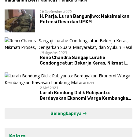
Kalurahan Beri Fasilitas Pelaku UMKM
16 September 2025
H. Parja, Lurah Bangunjiwo: Maksimalkan
Potensi Desa dan UMKM
19 Agustus 2023
Reno Chandra Sangaji Lurahe
Condongcatur: Bekerja Keras, Nikmati
Proses, Dengarkan Suara Masyarakat,
dan Syukuri Hasil
2 Mei 2023
Lurah Bendung Didik Rubiyanto:
Berdayakan Ekonomi Warga Kembangkan
Kawasan Lumbung Mataraman
Selengkapnya
Kolom