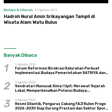
Budaya & Hiburan
31 Agustus 2023
Hadroh Nurul Amin Srikayangan Tampil di
Wisata Alam Watu Bulus
Banyak Dibaca
1 Agustus 2026
1
Forum Reformasi Birokrasi Kalurahan Perkuat
Implementasi Budaya Pemerintahan SATRIYA dan
Nilai Kepamongan DIY
3 Agustus 2026
2
Sendratari Manusuk Sima I Upit: Merawat Sejarah
Lokal, Memperkenalkan Potensi Budaya,
Pariwisata, dan Ekologi Klaten
4 Agustus 2026
3
Resmi Dilantik, Pengurus Cabang FAJI Kulon Progo
2026-2030 Siap Dorong Prestasi dan Sektor Sport