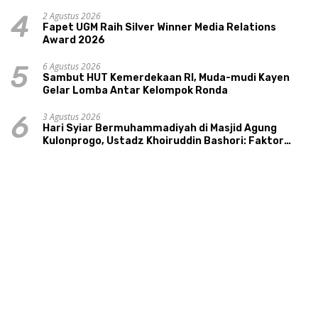
Tourism Sungai Progo
2 Agustus 2026
4
Fapet UGM Raih Silver Winner Media Relations
Award 2026
6 Agustus 2026
5
Sambut HUT Kemerdekaan RI, Muda-mudi Kayen
Gelar Lomba Antar Kelompok Ronda
3 Agustus 2026
6
Hari Syiar Bermuhammadiyah di Masjid Agung
Kulonprogo, Ustadz Khoiruddin Bashori: Faktor
Utama Keluarga Sakinah Adalah Agama