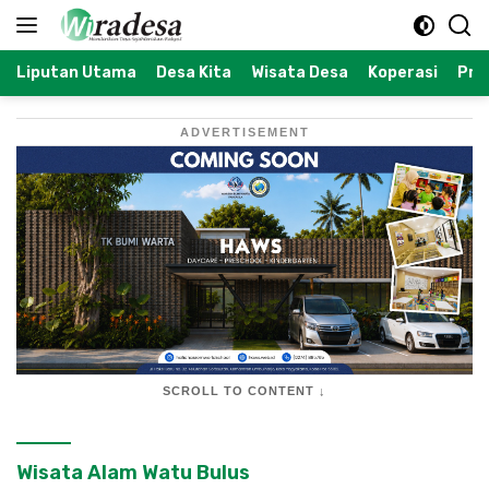
Langsung
ke
konten
Liputan Utama
Desa Kita
Wisata Desa
Koperasi
Prof
ADVERTISEMENT
SCROLL TO CONTENT ↓
Wisata Alam Watu Bulus