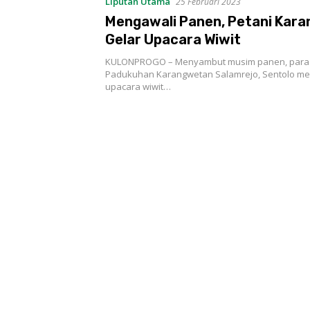
Liputan Utama
25 Februari 2023
Mengawali Panen, Petani Kar
Gelar Upacara Wiwit
KULONPROGO – Menyambut musim panen, para p
Padukuhan Karangwetan Salamrejo, Sentolo me
upacara wiwit…