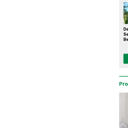
D
S
Be
Pro