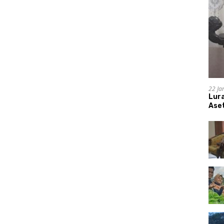
22 Ja
Lur
Aset