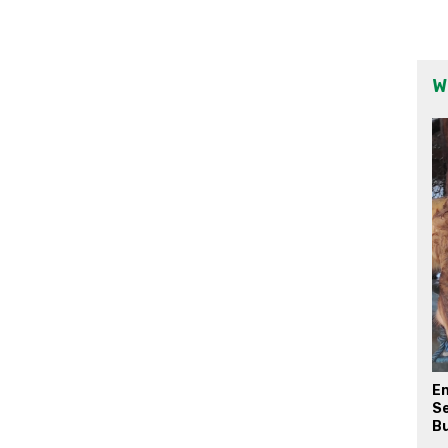
W
E
Se
Bu