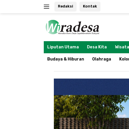
Langsung
Redaksi
Kontak
ke
konten
tutup
Liputan Utama
Desa Kita
Wisata
Budaya & Hiburan
Olahraga
Kol