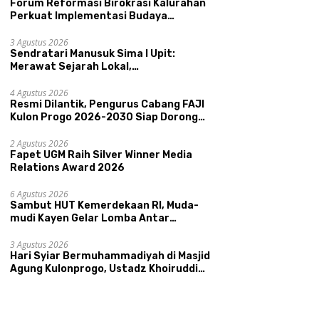
Forum Reformasi Birokrasi Kalurahan
Perkuat Implementasi Budaya
Pemerintahan SATRIYA dan Nilai
Kepamongan DIY
3 Agustus 2026
Sendratari Manusuk Sima I Upit:
Merawat Sejarah Lokal,
Memperkenalkan Potensi Budaya,
 UMKM Unggulan Hadir di
Perkuat Akurasi Data dan
R
Pariwisata, dan Ekologi Klaten
4 Agustus 2026
nis Madu
Ketepatan Sasaran Bansos,
C
Resmi Dilantik, Pengurus Cabang FAJI
ongcatur
Kalurahan Condongcatur
2
Kulon Progo 2026-2030 Siap Dorong
Tingkatkan Kapasitas 30
P
Prestasi dan Sektor Sport Tourism
Agen Perlinsos
T
Sungai Progo
2 Agustus 2026
Fapet UGM Raih Silver Winner Media
Relations Award 2026
6 Agustus 2026
Sambut HUT Kemerdekaan RI, Muda-
mudi Kayen Gelar Lomba Antar
Kelompok Ronda
3 Agustus 2026
Hari Syiar Bermuhammadiyah di Masjid
Agung Kulonprogo, Ustadz Khoiruddin
Bashori: Faktor Utama Keluarga
Sakinah Adalah Agama