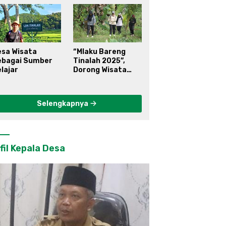
esa Wisata
“Mlaku Bareng
ebagai Sumber
Tinalah 2025”,
lajar
Dorong Wisata
Berkelanjutan di
Kulon Progo
Selengkapnya
fil Kepala Desa