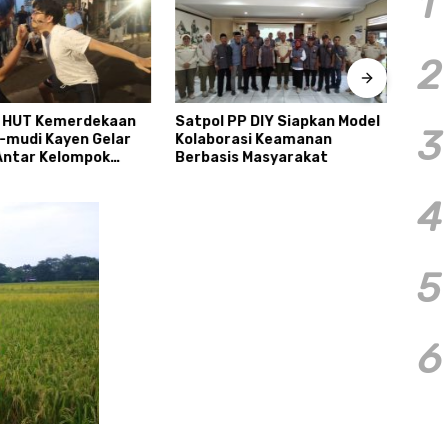
1
2
 HUT Kemerdekaan
Satpol PP DIY Siapkan Model
Tiga
3
a-mudi Kayen Gelar
Kolaborasi Keamanan
Sema
ntar Kelompok
Berbasis Masyarakat
Cond
4
5
6