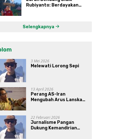
Rubiyanto: Berdayakan
Ekonomi Warga Kembangkan
Kawasan Lumbung
Mataraman
Selengkapnya
olom
3 Mei 2026
Melewati Lorong Sepi
13 April 2026
Perang AS-Iran
Mengubah Arus Lanskap
Dunia, Posisi Indonesia Di
Bawah Kepemimpinan
Prabowo-Gibran?
22 Februari 2026
Jurnalisme Pangan
Dukung Kemandirian
Pangan di Indonesia