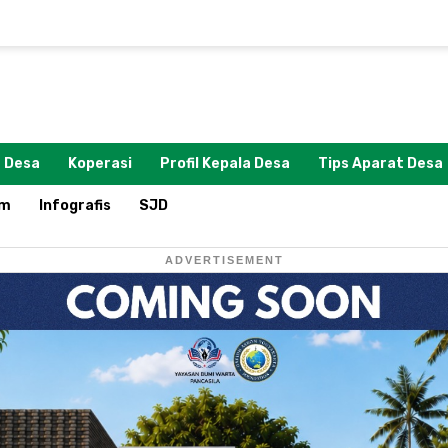
 Desa
Koperasi
Profil Kepala Desa
Tips Aparat Desa
om
Infografis
SJD
ADVERTISEMENT