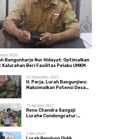
nuari 2026
ah Bangunharjo Nur Hidayat: Optimalkan
 Kalurahan Beri Fasilitas Pelaku UMKM
16 September 2025
H. Parja, Lurah Bangunjiwo:
Maksimalkan Potensi Desa
dan UMKM
19 Agustus 2023
Reno Chandra Sangaji
Lurahe Condongcatur:
Bekerja Keras, Nikmati
Proses, Dengarkan Suara
Masyarakat, dan Syukuri
2 Mei 2023
Hasil
Lurah Bendung Didik