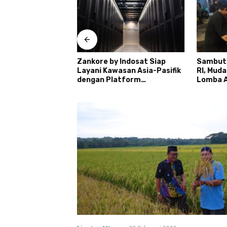
 Daftar Calon
Zankore by Indosat Siap
Sambut
retno
Layani Kawasan Asia-Pasifik
RI, Mud
dengan Platform
Lomba A
Infrastruktur AI
Ronda
Terintegerasi