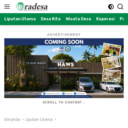
Langsung
ke
konten
Liputan Utama
Desa Kita
Wisata Desa
Koperasi
Prof
ADVERTISEMENT
SCROLL TO CONTENT ↓
Beranda
Liputan Utama