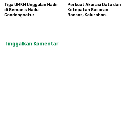
Tiga UMKM Unggulan Hadir
Perkuat Akurasi Data dan
di Semanis Madu
Ketepatan Sasaran
Condongcatur
Bansos, Kalurahan
Condongcatur Tingkatkan
Kapasitas 30 Agen
Perlinsos
Tinggalkan Komentar