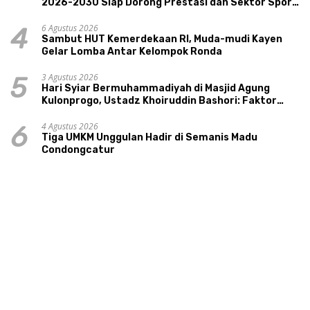
2026-2030 Siap Dorong Prestasi dan Sektor Sport
Tourism Sungai Progo
6 Agustus 2026
4
Sambut HUT Kemerdekaan RI, Muda-mudi Kayen
Gelar Lomba Antar Kelompok Ronda
3 Agustus 2026
5
Hari Syiar Bermuhammadiyah di Masjid Agung
Kulonprogo, Ustadz Khoiruddin Bashori: Faktor
Utama Keluarga Sakinah Adalah Agama
4 Agustus 2026
6
Tiga UMKM Unggulan Hadir di Semanis Madu
Condongcatur