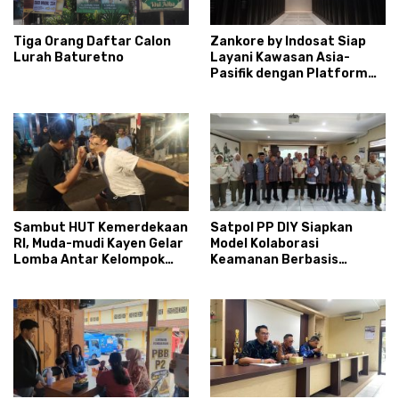
Tiga Orang Daftar Calon
Zankore by Indosat Siap
Lurah Baturetno
Layani Kawasan Asia-
Pasifik dengan Platform
Infrastruktur AI
Terintegerasi
Sambut HUT Kemerdekaan
Satpol PP DIY Siapkan
RI, Muda-mudi Kayen Gelar
Model Kolaborasi
Lomba Antar Kelompok
Keamanan Berbasis
Ronda
Masyarakat