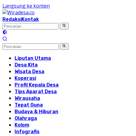
Langsung ke konten
Redaksi
Kontak
Liputan Utama
Desa Kita
Wisata Desa
Koperasi
Profil Kepala Desa
Tips Aparat Desa
Wirausaha
Tepat Guna
Budaya & Hiburan
Olahraga
Kolom
Infografis