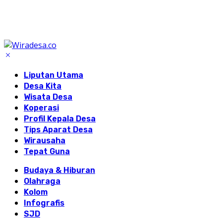
Liputan Utama
Desa Kita
Wisata Desa
Koperasi
Profil Kepala Desa
Tips Aparat Desa
Wirausaha
Tepat Guna
Budaya & Hiburan
Olahraga
Kolom
Infografis
SJD