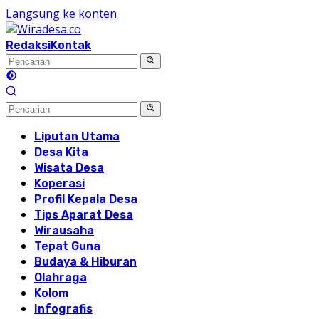
Langsung ke konten
Redaksi
Kontak
Liputan Utama
Desa Kita
Wisata Desa
Koperasi
Profil Kepala Desa
Tips Aparat Desa
Wirausaha
Tepat Guna
Budaya & Hiburan
Olahraga
Kolom
Infografis