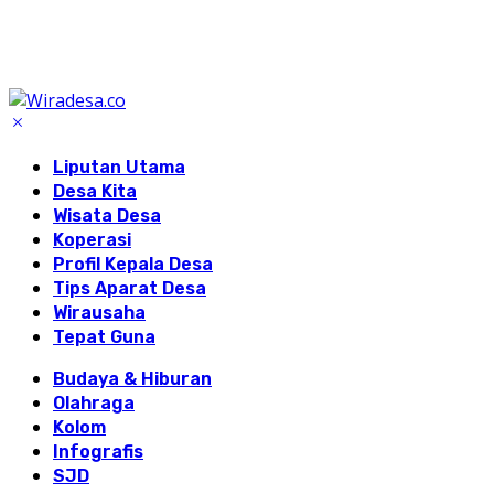
Liputan Utama
Desa Kita
Wisata Desa
Koperasi
Profil Kepala Desa
Tips Aparat Desa
Wirausaha
Tepat Guna
Budaya & Hiburan
Olahraga
Kolom
Infografis
SJD