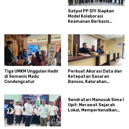
Satpol PP DIY Siapkan
Model Kolaborasi
Keamanan Berbasis
Masyarakat
Tiga UMKM Unggulan Hadir
Perkuat Akurasi Data dan
di Semanis Madu
Ketepatan Sasaran
Condongcatur
Bansos, Kalurahan
Condongcatur Tingkatkan
Kapasitas 30 Agen
Perlinsos
Sendratari Manusuk Sima I
Upit: Merawat Sejarah
Lokal, Memperkenalkan
Potensi Budaya,
Pariwisata, dan Ekologi
Klaten