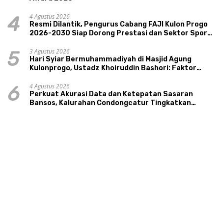
4 Agustus 2026
4
Resmi Dilantik, Pengurus Cabang FAJI Kulon Progo
2026-2030 Siap Dorong Prestasi dan Sektor Sport
Tourism Sungai Progo
3 Agustus 2026
5
Hari Syiar Bermuhammadiyah di Masjid Agung
Kulonprogo, Ustadz Khoiruddin Bashori: Faktor
Utama Keluarga Sakinah Adalah Agama
4 Agustus 2026
6
Perkuat Akurasi Data dan Ketepatan Sasaran
Bansos, Kalurahan Condongcatur Tingkatkan
Kapasitas 30 Agen Perlinsos