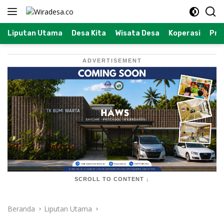
Langsung
ke
konten
Liputan Utama
Desa Kita
Wisata Desa
Koperasi
Prof
ADVERTISEMENT
SCROLL TO CONTENT ↓
Beranda
Liputan Utama