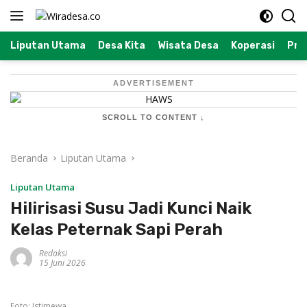
Langsung
ke
konten
Liputan Utama
Desa Kita
Wisata Desa
Koperasi
Prof
ADVERTISEMENT
SCROLL TO CONTENT ↓
Beranda
Liputan Utama
Liputan Utama
Hilirisasi Susu Jadi Kunci Naik
Kelas Peternak Sapi Perah
Redaksi
15 Juni 2026
Foto: Istimewa