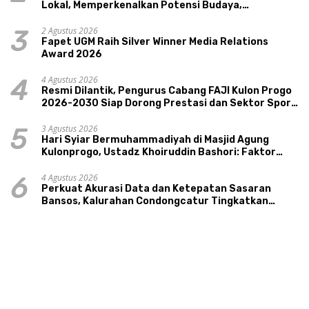
Lokal, Memperkenalkan Potensi Budaya,
Pariwisata, dan Ekologi Klaten
2 Agustus 2026
3
Fapet UGM Raih Silver Winner Media Relations
Award 2026
4 Agustus 2026
4
Resmi Dilantik, Pengurus Cabang FAJI Kulon Progo
2026-2030 Siap Dorong Prestasi dan Sektor Sport
Tourism Sungai Progo
3 Agustus 2026
5
Hari Syiar Bermuhammadiyah di Masjid Agung
Kulonprogo, Ustadz Khoiruddin Bashori: Faktor
Utama Keluarga Sakinah Adalah Agama
4 Agustus 2026
6
Perkuat Akurasi Data dan Ketepatan Sasaran
Bansos, Kalurahan Condongcatur Tingkatkan
Kapasitas 30 Agen Perlinsos