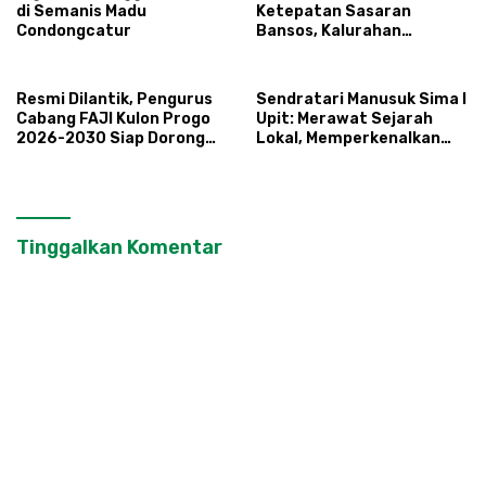
di Semanis Madu
Ketepatan Sasaran
Condongcatur
Bansos, Kalurahan
Condongcatur Tingkatkan
Kapasitas 30 Agen
Perlinsos
Resmi Dilantik, Pengurus
Sendratari Manusuk Sima I
Cabang FAJI Kulon Progo
Upit: Merawat Sejarah
2026-2030 Siap Dorong
Lokal, Memperkenalkan
Prestasi dan Sektor Sport
Potensi Budaya,
Tourism Sungai Progo
Pariwisata, dan Ekologi
Klaten
Tinggalkan Komentar