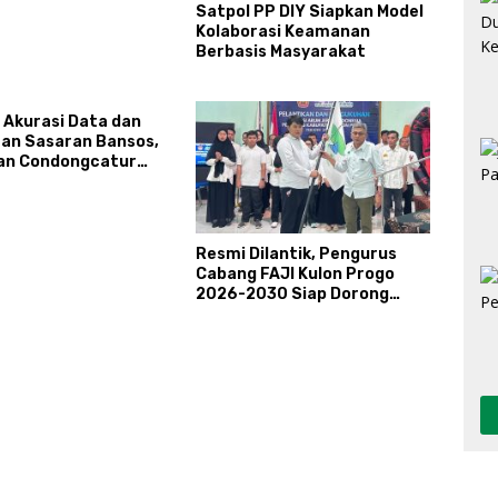
Satpol PP DIY Siapkan Model
Kolaborasi Keamanan
Berbasis Masyarakat
 Akurasi Data dan
an Sasaran Bansos,
an Condongcatur
kan Kapasitas 30
rlinsos
Resmi Dilantik, Pengurus
Cabang FAJI Kulon Progo
2026-2030 Siap Dorong
Prestasi dan Sektor Sport
Tourism Sungai Progo