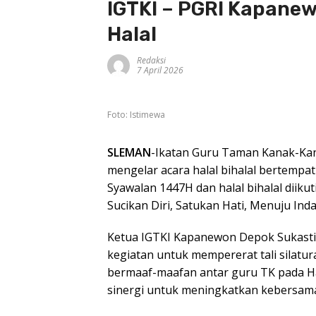
IGTKI – PGRI Kapanew
Halal
Redaksi
7 April 2026
Foto: Istimewa
SLEMAN
-Ikatan Guru Taman Kanak-Kan
mengelar acara halal bihalal bertempa
Syawalan 1447H dan halal bihalal dii
Sucikan Diri, Satukan Hati, Menuju Ind
Ketua IGTKI Kapanewon Depok Sukastin
kegiatan untuk mempererat tali silatu
bermaaf-maafan antar guru TK pada Hari
sinergi untuk meningkatkan kebersa