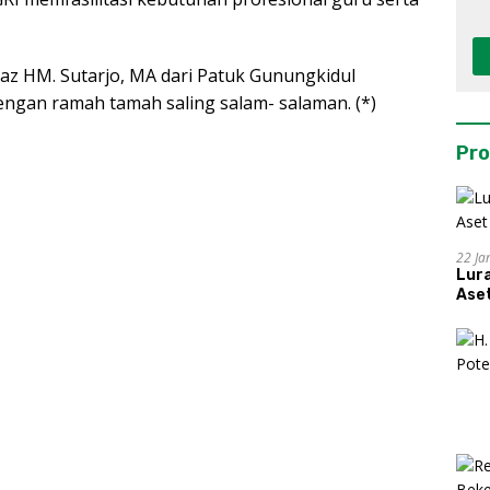
taz HM. Sutarjo, MA dari Patuk Gunungkidul
dengan ramah tamah saling salam- salaman. (*)
Pro
22 Ja
Lur
Aset