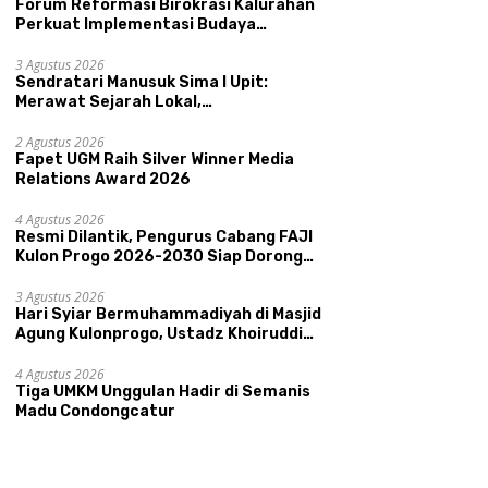
Forum Reformasi Birokrasi Kalurahan
Perkuat Implementasi Budaya
Pemerintahan SATRIYA dan Nilai
Kepamongan DIY
3 Agustus 2026
Sendratari Manusuk Sima I Upit:
Merawat Sejarah Lokal,
Memperkenalkan Potensi Budaya,
Pariwisata, dan Ekologi Klaten
2 Agustus 2026
Fapet UGM Raih Silver Winner Media
Relations Award 2026
4 Agustus 2026
Resmi Dilantik, Pengurus Cabang FAJI
Kulon Progo 2026-2030 Siap Dorong
Prestasi dan Sektor Sport Tourism
Sungai Progo
3 Agustus 2026
Hari Syiar Bermuhammadiyah di Masjid
Agung Kulonprogo, Ustadz Khoiruddin
Bashori: Faktor Utama Keluarga
Sakinah Adalah Agama
4 Agustus 2026
Tiga UMKM Unggulan Hadir di Semanis
Madu Condongcatur