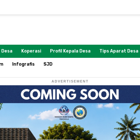
 Desa
Koperasi
Profil Kepala Desa
Tips Aparat Desa
om
Infografis
SJD
ADVERTISEMENT