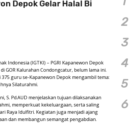
1
on Depok Gelar Halal Bi
2
3
4
ak Indonesia (IGTKI) – PGRI Kapanewon Depok
t di GOR Kalurahan Condongcatur, belum lama ini.
kuti 375 guru se-Kapanewon Depok mengambil tema:
5
ahnya Silaturahmi.
i, S. Pd.AUD menjelaskan tujuan dilaksanakan
6
rahmi, memperkuat kekeluargaan, serta saling
 Raya Idulfitri. Kegiatan juga menjadi ajang
maan dan membangun semangat pengabdian.