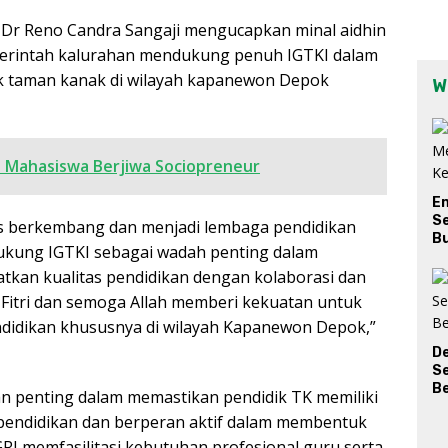
Dr Reno Candra Sangaji mengucapkan minal aidhin
Pemerintah kalurahan mendukung penuh IGTKI dalam
ak taman kanak di wilayah kapanewon Depok
W
 Mahasiswa Berjiwa Sociopreneur
E
Se
s berkembang dan menjadi lembaga pendidikan
Bu
kung IGTKI sebagai wadah penting dalam
atkan kualitas pendidikan dengan kolaborasi dan
 Fitri dan semoga Allah memberi kekuatan untuk
didikan khususnya di wilayah Kapanewon Depok,”
D
S
Be
n penting dalam memastikan pendidik TK memiliki
 pendidikan dan berperan aktif dalam membentuk
PGRI memfasilitasi kebutuhan profesional guru serta