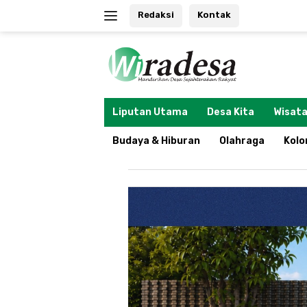
Langsung
Redaksi
Kontak
ke
konten
tutup
Liputan Utama
Desa Kita
Wisata
Budaya & Hiburan
Olahraga
Kol