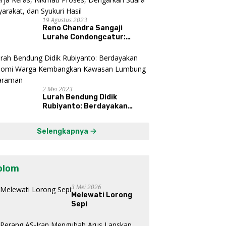
19 Agustus 2023
Reno Chandra Sangaji
Lurahe Condongcatur:
Bekerja Keras, Nikmati
Proses, Dengarkan Suara
Masyarakat, dan Syukuri
Hasil
2 Mei 2023
Lurah Bendung Didik
Rubiyanto: Berdayakan
Ekonomi Warga Kembangkan
Kawasan Lumbung
Selengkapnya
Mataraman
olom
3 Mei 2026
Melewati Lorong
Sepi