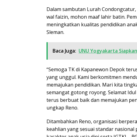
Dalam sambutan Lurah Condongcatur, 
wal faizin, mohon maaf lahir batin. 
meningkatkan kualitas pendidikan an
Sleman.
Baca Juga:
UNU Yogyakarta Siapkan
“Semoga TK di Kapanewon Depok teru
yang unggul. Kami berkomitmen mendu
memajukan pendidikan. Mari kita tingk
semangat gotong royong. Selamat Idul
terus berbuat baik dan memajukan pen
ungkap Reno.
Ditambahkan Reno, organisasi berpera
keahlian yang sesuai standar nasional
karakter anak usia dini serta IGTKI – 