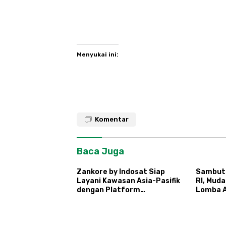
Menyukai ini:
Komentar
Baca Juga
Zankore by Indosat Siap
Sambut
Layani Kawasan Asia-Pasifik
RI, Mud
dengan Platform
Lomba A
Infrastruktur AI
Ronda
Terintegerasi