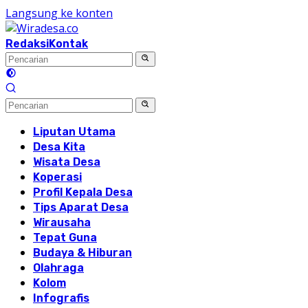
Langsung ke konten
Redaksi
Kontak
Liputan Utama
Desa Kita
Wisata Desa
Koperasi
Profil Kepala Desa
Tips Aparat Desa
Wirausaha
Tepat Guna
Budaya & Hiburan
Olahraga
Kolom
Infografis