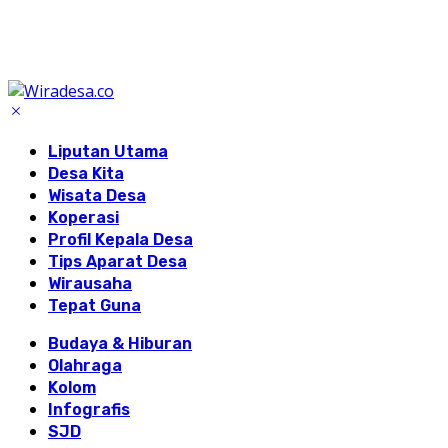
Liputan Utama
Desa Kita
Wisata Desa
Koperasi
Profil Kepala Desa
Tips Aparat Desa
Wirausaha
Tepat Guna
Budaya & Hiburan
Olahraga
Kolom
Infografis
SJD