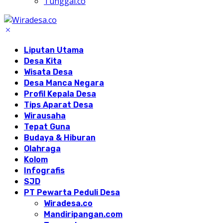
Tunggal.co
Liputan Utama
Desa Kita
Wisata Desa
Desa Manca Negara
Profil Kepala Desa
Tips Aparat Desa
Wirausaha
Tepat Guna
Budaya & Hiburan
Olahraga
Kolom
Infografis
SJD
PT Pewarta Peduli Desa
Wiradesa.co
Mandiripangan.com